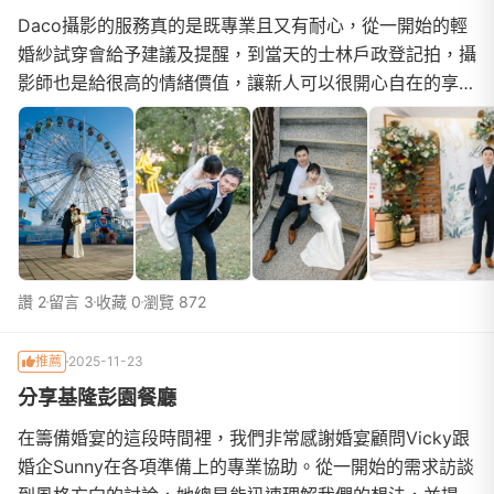
Daco攝影的服務真的是既專業且又有耐心，從一開始的輕
婚紗試穿會給予建議及提醒，到當天的士林戶政登記拍，攝
影師也是給很高的情緒價值，讓新人可以很開心自在的享受
當下，拍出很多自然的幸福照片！攝影師的捕捉角度...
讚 2
留言 3
收藏 0
瀏覽 872
推薦
2025-11-23
分享基隆彭園餐廳
在籌備婚宴的這段時間裡，我們非常感謝婚宴顧問Vicky跟
婚企Sunny在各項準備上的專業協助。從一開始的需求訪談