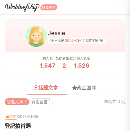
WeddingDay 好婚市集
Jessie
嗨～我是
2026-01-17
結婚的新娘
總人氣
幫助新娘數
話題人氣度
1,547
2
1,526
話題文章
黃金團隊
匿名
共 0 則
實名文章 2
實名留言 1
推薦
2026-01-25
登記拍首選