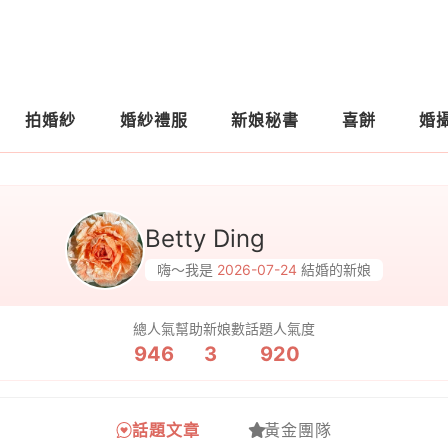
拍婚紗
婚紗禮服
新娘秘書
喜餅
婚
Betty Ding
嗨～我是
2026-07-24
結婚的新娘
總人氣
幫助新娘數
話題人氣度
946
3
920
話題文章
黃金團隊