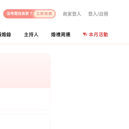
商家登入
登入/註冊
沒時間找商家？
立即詢價
攝婚錄
主持人
婚禮周邊
本月活動