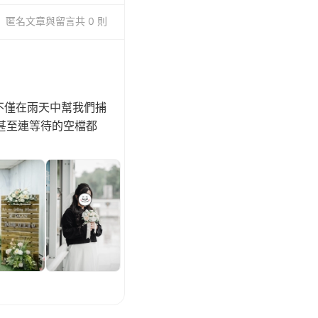
匿名
文章與留言
共 0 則
師不僅在雨天中幫我們捕
甚至連等待的空檔都