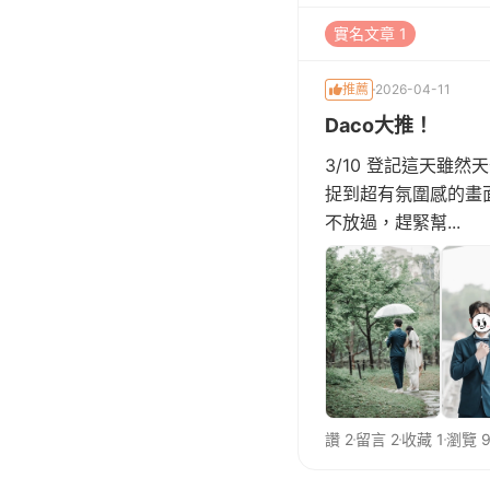
實名文章 1
推薦
2026-04-11
Daco大推！
3/10 登記這天雖
捉到超有氛圍感的畫
不放過，趕緊幫...
讚 2
留言 2
收藏 1
瀏覽 9