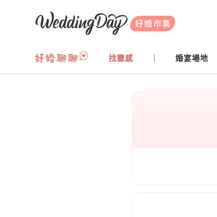
WeddingDay 好婚市集
找靈感
婚宴場地