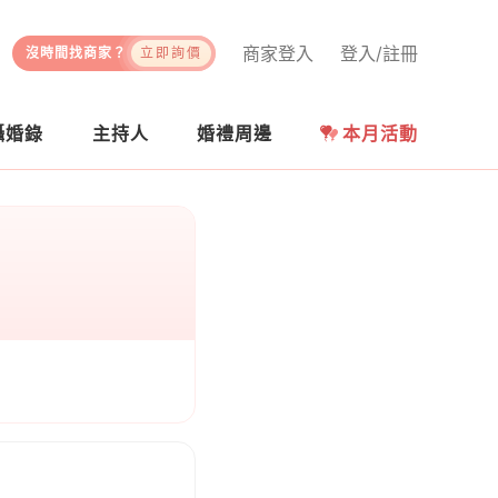
商家登入
登入/註冊
沒時間找商家？
立即詢價
攝婚錄
主持人
婚禮周邊
本月活動