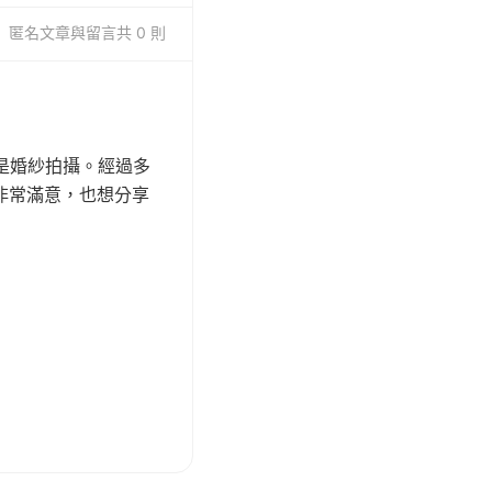
匿名
文章與留言
共 0 則
是婚紗拍攝。經過多
們非常滿意，也想分享