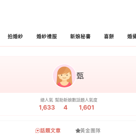
拍婚紗
婚紗禮服
新娘秘書
喜餅
婚
甄
總人氣
幫助新娘數
話題人氣度
1,633
4
1,601
話題文章
黃金團隊