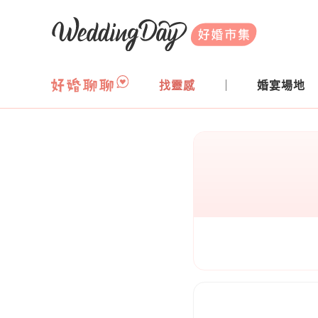
WeddingDay 好婚市集
找靈感
婚宴場地