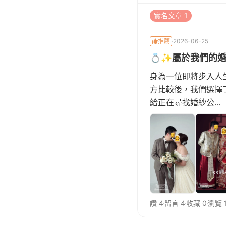
實名文章 1
推薦
2026-06-25
💍✨屬於我們的婚紗
身為一位即將步入人
方比較後，我們選擇了
給正在尋找婚紗公...
讚 4
留言 4
收藏 0
瀏覽 1