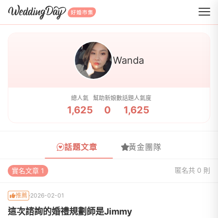
WeddingDay 好婚市集
Wanda
總人氣
幫助新娘數
話題人氣度
1,625
0
1,625
話題文章
黃金團隊
匿名
共 0 則
實名文章 1
推薦
2026-02-01
這次諮詢的婚禮規劃師是Jimmy