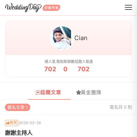
WeddingDay 好婚市集
Cian
總人氣
幫助新娘數
話題人氣度
702
0
702
話題文章
黃金團隊
匿名
共 0 則
實名文章 1
推薦
2026-03-29
謝謝主持人