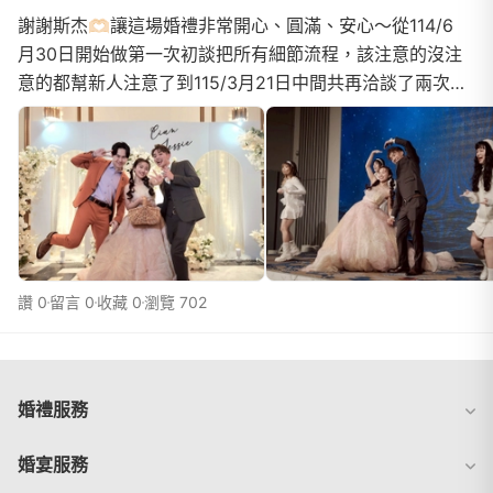
謝謝斯杰🫶🏻讓這場婚禮非常開心、圓滿、安心～從114/6
月30日開始做第一次初談把所有細節流程，該注意的沒注
意的都幫新人注意了到115/3月21日中間共再洽談了兩次每
一次都幫我們把關細節盡可能把新人想要的最好呈現出來...
讚 0
留言 0
收藏 0
瀏覽 702
婚禮服務
婚宴服務