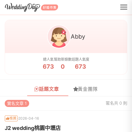
WeddingDay 好婚市集
Abby
總人氣
幫助新娘數
話題人氣度
673
0
673
話題文章
黃金團隊
匿名
共 0 則
實名文章 1
推薦
2026-04-16
J2 wedding桃園中壢店