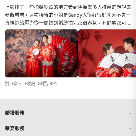
上網找了一些拍婚紗照的地方看到伊頓蠻多人推薦的想說去
參觀看看，這次接待的小姐是Sandy人很好很好聊天不會一
直推銷給壓力從一開始到婚紗拍完都很客氣。有問題都可以
直接私訊都很快回覆感覺很棒在挑禮服的時候還會...
讚 0
留言 0
收藏 0
瀏覽 891
婚禮服務
婚宴服務