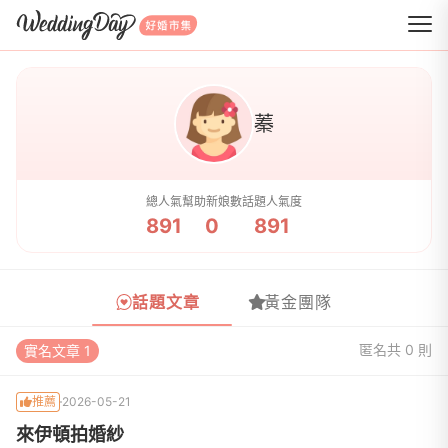
WeddingDay 好婚市集
蓁
總人氣
幫助新娘數
話題人氣度
891
0
891
話題文章
黃金團隊
匿名
共 0 則
實名文章 1
推薦
2026-05-21
來伊頓拍婚紗