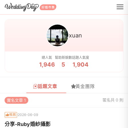
WeddingDay 好婚市集
xuan
總人氣
幫助新娘數
話題人氣度
1,946
5
1,904
話題文章
黃金團隊
匿名
共 0 則
實名文章 1
推薦
2026-06-09
分享-Ruby婚紗攝影