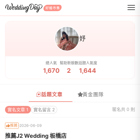
WeddingDay 好婚市集
妤
總人氣
幫助新娘數
話題人氣度
1,670
2
1,644
話題文章
黃金團隊
匿名
共 0 則
實名文章 1
實名留言 2
推薦
2026-06-09
推薦J2 Wedding 板橋店