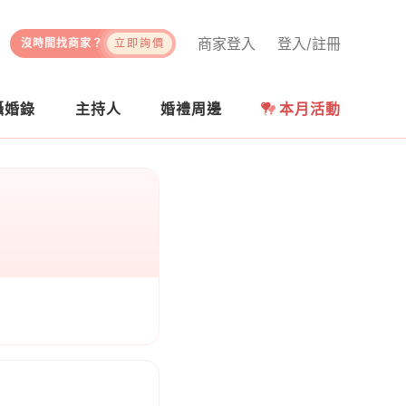
商家登入
登入/註冊
沒時間找商家？
立即詢價
攝婚錄
主持人
婚禮周邊
本月活動