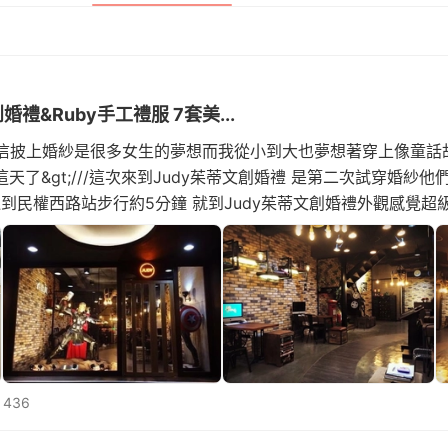
婚禮&Ruby手工禮服 7套美...
相信披上婚紗是很多女生的夢想而我從小到大也夢想著穿上像童話
天了&gt;///這次來到Judy茱蒂文創婚禮 是第二次試穿婚紗他
!搭捷運到民權西路站步行約5分鐘 就到Judy茱蒂文創婚禮外觀感覺
 436