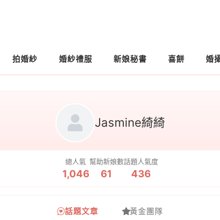
拍婚紗
婚紗禮服
新娘秘書
喜餅
婚
Jasmine綺綺
總人氣
幫助新娘數
話題人氣度
1,046
61
436
話題文章
黃金團隊