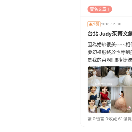
實名文章 1
推薦
2016-12-30
台北 Judy茱蒂文創
因為婚紗很美~~~
夢幻禮服終於也等到這
是我的菜啊!!!!!
人驚喜的空間[
讚 0
留言 0
收藏 61
瀏覽