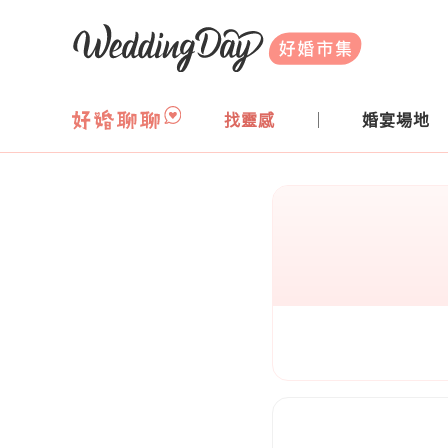
WeddingDay 好婚市集
找靈感
婚宴場地