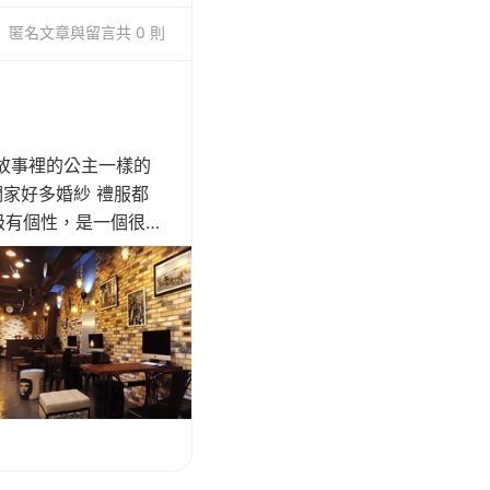
匿名
文章與留言
共 0 則
故事裡的公主一樣的
們家好多婚紗 禮服都
超級有個性，是一個很令