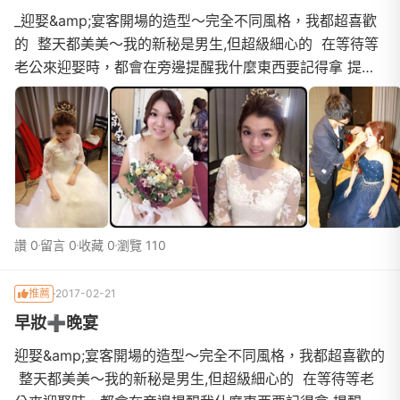
_迎娶&amp;宴客開場的造型～完全不同風格，我都超喜歡
的 整天都美美～我的新秘是男生,但超級細心的 在等待等
老公來迎娶時，都會在旁邊提醒我什麼東西要記得拿 提醒
我注意哪些小細節！晚宴時 銘鴻就像保鑣一樣 一直跟在我
後面，進場時 我的長擺頭紗被人給踩掉了,幸好他一直在我
身旁 立馬上前來幫我維修，敬酒時 雖然餐廳有安
讚 0
留言 0
收藏 0
瀏覽 110
推薦
2017-02-21
早妝➕晚宴
迎娶&amp;宴客開場的造型～完全不同風格，我都超喜歡的
整天都美美～我的新秘是男生,但超級細心的 在等待等老