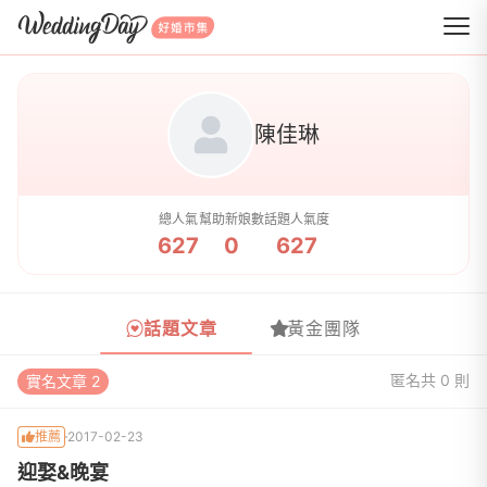
WeddingDay 好婚市集
陳佳琳
總人氣
幫助新娘數
話題人氣度
627
0
627
話題文章
黃金團隊
匿名
共 0 則
實名文章 2
推薦
2017-02-23
迎娶&晚宴