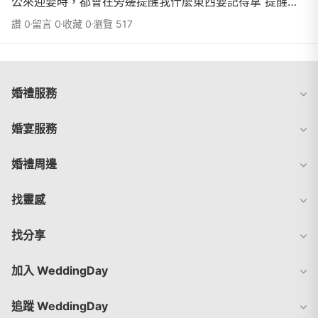
公來迎娶時，都會在旁邊提醒我什麼東西要記得拿 提醒我
注意哪些小細節！晚宴時 銘鴻就像保鑣一樣 一直跟在我後
讚 0
留言 0
收藏 0
瀏覽 517
面，進場時 我的長擺頭紗被人給踩掉了,他立馬上前來幫我
維修
婚禮服務
婚宴服務
婚禮周邊
找靈感
找分享
加入 WeddingDay
追蹤 WeddingDay