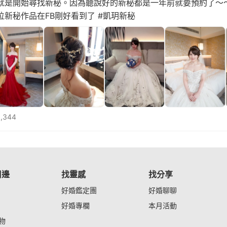
就是開始尋找新秘。因為聽說好的新秘都是一年前就要預約了～
新秘作品在FB剛好看到了 #凱玥新秘
,344
周邊
找靈感
找分享
好婚鑑定團
好婚聊聊
好婚專欄
本月活動
物