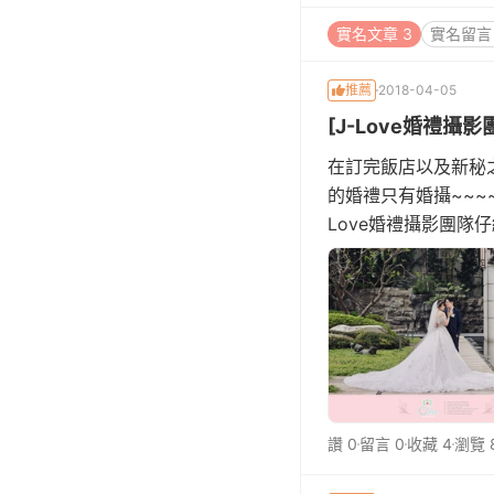
實名文章 3
實名留言 
推薦
2018-04-05
[J-Love婚禮攝影
在訂完飯店以及新秘
的婚禮只有婚攝~~~~
Love婚禮攝影團隊
度的照片~~~~滿滿
讚 0
留言 0
收藏 4
瀏覽 