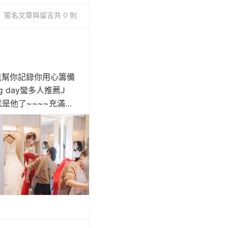
匿名
文章與留言
共 0 則
能幫你記錄你用心籌備
g day蠻多人推薦J
就是他了~~~~充滿溫