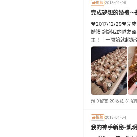
推薦
2018-01-06
完成夢想的婚禮～美人
❤️2017/12/2
婚禮 謝謝我的隊友寵
主！！一開始就超級
筆畫上每個人負責部
dress
讚 0
留言 20
收藏 31
瀏覽
推薦
2018-01-04
我的神手新秘-凱玥