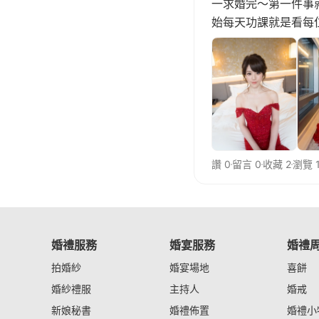
一求婚完～第一件事
始每天功課就是看每位
讚 0
留言 0
收藏 2
瀏覽 1
婚禮服務
婚宴服務
婚禮
拍婚紗
婚宴場地
喜餅
婚紗禮服
主持人
婚戒
新娘秘書
婚禮佈置
婚禮小