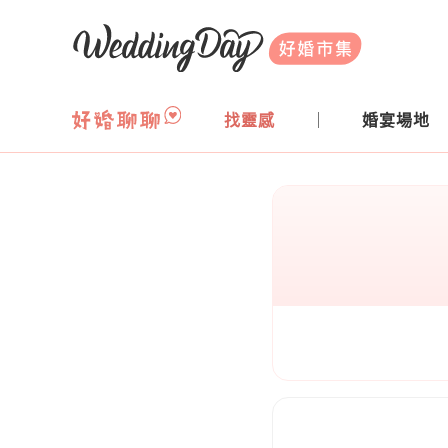
WeddingDay 好婚市集
找靈感
婚宴場地