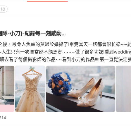
10
團隊-小刀]-紀錄每一刻感動...
之後，最令人焦慮的莫過於婚攝了!畢竟當天一切都會很忙碌~~
人生只有一次!!!!當然不能馬虎~~~~做了很多功課!看到weddin
仔細去看了每個攝影師的作品~~看到小刀的作品!!!!第一直覺決定
氣勢的類婚紗~~~~~~完全就是我
814