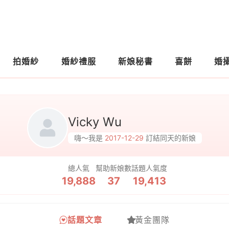
拍婚紗
婚紗禮服
新娘秘書
喜餅
婚
Vicky Wu
嗨～我是
2017-12-29
訂結同天的新娘
總人氣
幫助新娘數
話題人氣度
19,888
37
19,413
話題文章
黃金團隊