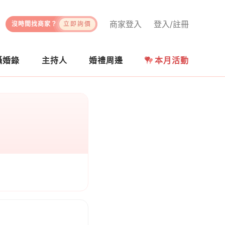
商家登入
登入/註冊
沒時間找商家？
立即詢價
攝婚錄
主持人
婚禮周邊
本月活動