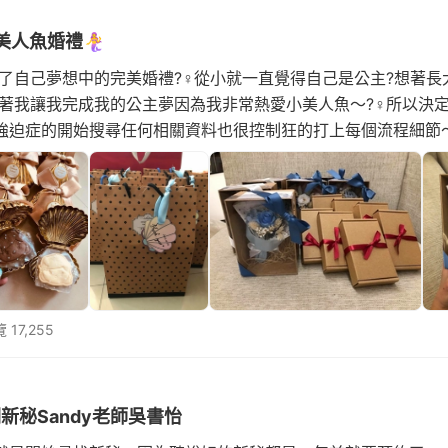
魚婚禮🧜‍♀️
9❤️完成了自己夢想中的完美婚禮?‍♀️從小就一直覺得自己是公主?想
著我讓我完成我的公主夢因為我非常熱愛小美人魚～?‍♀️所以決
強迫症的開始搜尋任何相關資料也很控制狂的打上每個流程細節
分每分每秒都要知道大家在幹嘛～從一開始的喜帖就是夢幻城堡
 17,255
新秘Sandy老師吳書怡