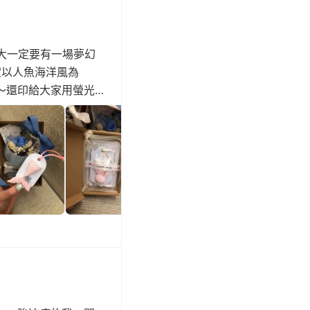
著長大一定要有一場夢幻
定以人魚海洋風為
～還印給大家用螢光
的設計還特製小卡