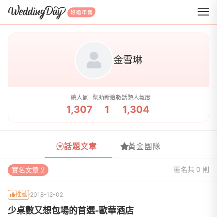
WeddingDay 好婚市集
金雪琳
總人氣
幫助新娘數
話題人氣度
1,307
1
1,304
話題文章
黃金團隊
匿名
共 0 則
實名文章 2
推薦
2018-12-02
少桌數又想包場的首選-歐華酒店