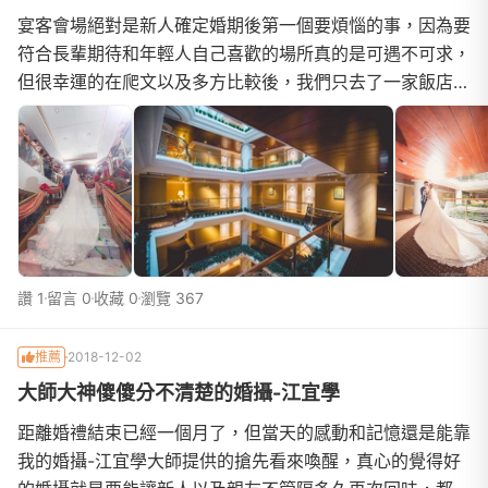
宴客會場絕對是新人確定婚期後第一個要煩惱的事，因為要
符合長輩期待和年輕人自己喜歡的場所真的是可遇不可求，
但很幸運的在爬文以及多方比較後，我們只去了一家飯店就
直接下訂了，原因是歐華酒店完全符合我只需要15桌的小
桌數，宴請親朋好友的需求，而且一天就只服務午宴及晚宴
各一場，基本上就是包場不用擔心賓客會跑錯場，或是遇到
送客的時候得和別對新人比鄰的囧況，飯店典雅又不失大方
的裝潢也
讚 1
留言 0
收藏 0
瀏覽 367
推薦
2018-12-02
大師大神傻傻分不清楚的婚攝-江宜學
距離婚禮結束已經一個月了，但當天的感動和記憶還是能靠
我的婚攝-江宜學大師提供的搶先看來喚醒，真心的覺得好