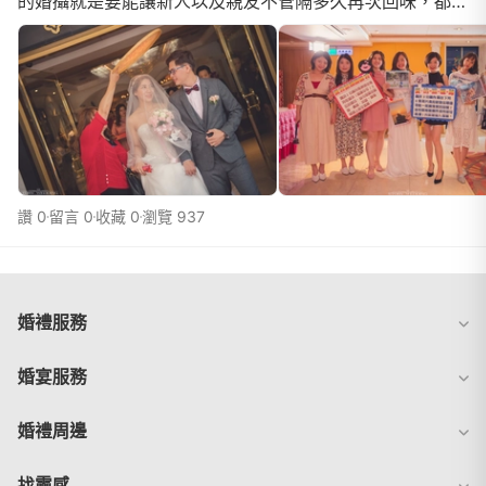
的婚攝就是要能讓新人以及親友不管隔多久再次回味，都能
輕鬆回想起當天闖關時的歡笑，拜別時的不捨，婚禮當下的
溫馨。重點是大師真的比想像中的還要更物超所值，事前溝
通的時候就烙下狠話要拍到我不要不要的，沒想到梳妝的時
候真的來了3人6機的大陣仗，著實讓我受寵若驚，而且根
本分不出誰是主攝誰是副攝，因為每個都
讚 0
留言 0
收藏 0
瀏覽 937
婚禮服務
婚宴服務
婚禮周邊
找靈感