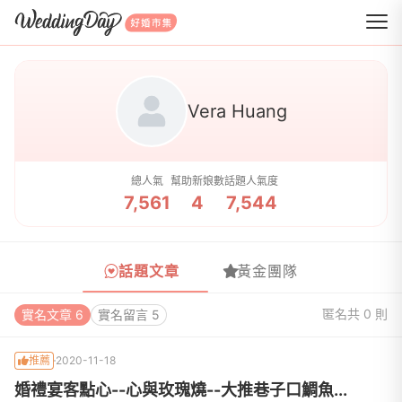
WeddingDay 好婚市集
Vera Huang
總人氣
幫助新娘數
話題人氣度
7,561
4
7,544
話題文章
黃金團隊
匿名
共 0 則
實名文章 6
實名留言 5
推薦
2020-11-18
婚禮宴客點心--心與玫瑰燒--大推巷子口鯛魚...