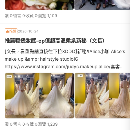
讚 0
留言 0
收藏 0
瀏覽 1,109
推薦
2020-10-24
推薦輕透妝感-cp值超高溫柔系新秘（文長）
[文長，看重點請直接往下拉XDDD]新秘#Alice小珈 Alice's
make up &amp; hairstyle studioIG
https://www.instagram.com/judyc.makeup.alice/宴客婚
紗#貳月婚紗 貳月婚紗 Moon's Wedding婚禮攝影 #舜哥
婚攝阿舜 Shun Photography婚禮動態 #加樂 加樂影像
+Raku Studio
讚 0
留言 0
收藏 0
瀏覽 1,239