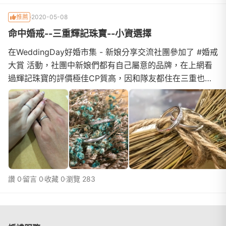
推薦
2020-05-08
命中婚戒--三重輝記珠寶--小資選擇
在WeddingDay好婚市集 - 新娘分享交流社團參加了 #婚戒
大賞 活動，社團中新娘們都有自己屬意的品牌，在上網看
過輝記珠寶的評價極佳CP質高，因和隊友都住在三重也不
特別有品牌迷思，而是希望兩人都喜歡的樣子，希望在戒指
中能好好的成載彼此的感情輝記珠寶即使新人有預算的限制
服務態度都還是非常好，對新人耐心的等待給予建議經理在
介紹珠寶鑽石上熱心的介紹，拿出所有我們理想中的對戒，
幫我們評估手指的長度和
讚 0
留言 0
收藏 0
瀏覽 283