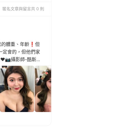
匿名
文章與留言
共 0 則
己的體重、年齡❗️但
一定會的，但他們家
️📷攝影師-酷斯拉