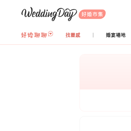
WeddingDay 好婚市集
找靈感
婚宴場地