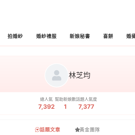
拍婚紗
婚紗禮服
新娘秘書
喜餅
婚
林芝均
總人氣
幫助新娘數
話題人氣度
7,392
1
7,377
話題文章
黃金團隊