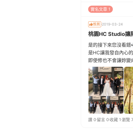
實名文章 1
推薦
2019-03-24
桃園HC Studio
是的接下來您沒看錯
是HC讓我發自內心
即使修也不會讓妳變成
🎀造型師-Joan✏️
讚 0
留言 0
收藏 1
瀏覽 7