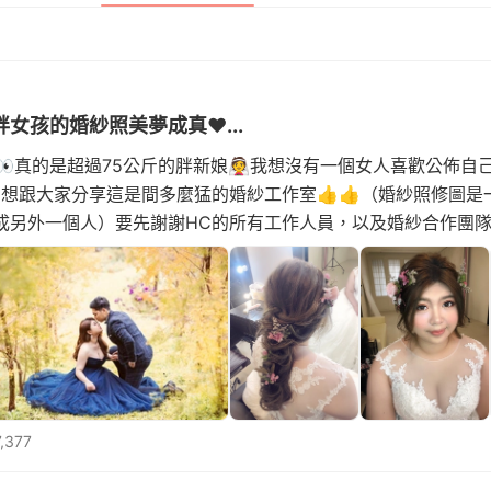
讓胖女孩的婚紗照美夢成真❤️...
真的是超過75公斤的胖新娘👰我想沒有一個女人喜歡公佈自
的想跟大家分享這是間多麼猛的婚紗工作室👍👍（婚紗照修圖是
另外一個人）要先謝謝HC的所有工作人員，以及婚紗合作團隊❤
門市-小花&amp;喬莉👗禮秘-小瑄🌼攝
,377