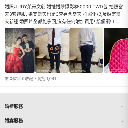
婚照:JUDY茱蒂文創·婚禮婚紗攝影$50000 TWD包 拍照當
天3套禮服, 婚宴當天也是3套另含當天 拍照化妝,及婚宴當
天新秘.婚照片全都能拿回,沒有任何附加費用! 給個讚!工作
人員都十分熱心,未有因為我們FULL PAY 所有費用而有所
不用,因聽說別家店,在FULL PAY 後,態度便有所變化.唯一不
太好,是其中一個工作人員在本人太太選禮服時 面臭臭.除此
之外都是
讚 0
留言 0
收藏 7
瀏覽 1,041
婚禮服務
婚宴服務