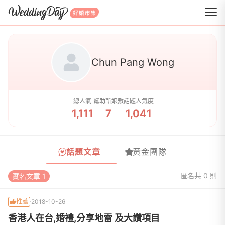
WeddingDay 好婚市集
Chun Pang Wong
總人氣
幫助新娘數
話題人氣度
1,111
7
1,041
話題文章
黃金團隊
匿名
共 0 則
實名文章 1
推薦
2018-10-26
香港人在台,婚禮,分享地雷 及大讚項目