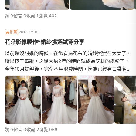
讚 0
留言 0
收藏 1
瀏覽 402
推薦
2018-12-05
花朵影像製作*婚紗挑選試穿分享
以前還沒想婚的時候，在fb看過花朵的婚紗照實在太美了，
所以按了追蹤，之後大約2年的時間就成為艾莉的鐵粉了，
今年10月提親後，完全不用浪費時間，因為已經有口袋名
單了，直接帶著老公直奔花朵，一去就問艾莉的檔期，結果
我晴天霹靂，她⋯⋯她🈵️🈵️🈵️到明年中了，我只能選擇別
的攝影師，我瞬間冷卻了，拜託🙏接待人員花花，幫我問
艾莉說有位鐵粉一定要找她，可不可以再喬一天時間給我，
最後呢⋯⋯艾莉說，好吧，那就來跟
讚 0
留言 0
收藏 2
瀏覽 956