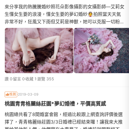
來分享我的熱騰騰婚紗照花朵影像攝影的女攝影師—艾莉女
生懂女生要的浪漫，懂女生要的夢幻婚紗👰拍照當天天氣
非常不好，狂風又下雨但艾莉是神獸，她可以克服一切粉紅
泡泡效果很好韓系森林白紗我們在森林飛舞著棚內拍攝的一
樣很美快去指定艾莉，不然她就滿檔囉！
讚 0
留言 0
收藏 1
瀏覽 355
推薦
2019-03-09
桃園青青格麗絲莊園*夢幻婚禮，平價高質感
桃園總共看了8間婚宴會館，經過比較跟上網查詢評價後選
擇了，青青格麗絲莊園3/3日婚禮已經結束囉！讓我來大推