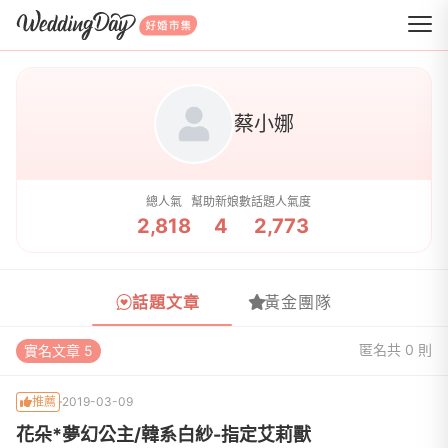
WeddingDay 好婚市集
蔡小娜
總人氣
幫助新娘數
話題人氣度
2,818
4
2,773
話題文章
黃金團隊
匿名
共 0 則
實名文章 5
推薦
2019-03-09
花朵*夢幻公主/韓系白紗-指定艾莉獸