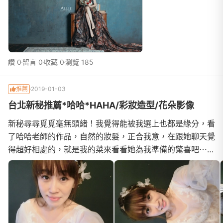
一個美腿夢，請幫我大修，不然我沒有自信#艾莉神獸一定
會完成你的願望大家都說不要浪費錢，拍完根本不會再拿出
來看，
讚 0
留言 0
收藏 0
瀏覽 185
推薦
2019-01-03
台北新秘推薦*哈哈*HAHA/彩妝造型/花朵影像
新秘尋尋覓覓毫無頭緒！我覺得能被我選上也都是緣分，看
了哈哈老師的作品，自然的妝髮，正合我意，在跟她聊天覺
得超好相處的，就是我的菜來看看她為我準備的驚喜吧⋯⋯
一森林系白紗我們已經提早到了，哈哈更早就在準備了，把
所有的武器一字排開，第一套白紗的頭飾，就給我出了一個