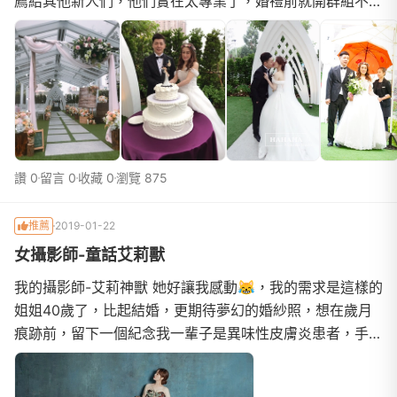
薦給其他新人們，他們實在太專業了，婚禮前就開群組不斷
的討論，也到會場彩排開會，你提出什麼要求，她們都馬上
重視的做筆記，幫你記錄下來，整個流程順暢不出錯！1，
當天雖然下雨，但所有的工作人員大出動，幫大家打傘，會
場
讚 0
留言 0
收藏 0
瀏覽 875
推薦
2019-01-22
女攝影師-童話艾莉獸
我的攝影師-艾莉神獸 她好讓我感動😹，我的需求是這樣的
姐姐40歲了，比起結婚，更期待夢幻的婚紗照，想在歲月
痕跡前，留下一個紀念我一輩子是異味性皮膚炎患者，手腳
都是疤，反覆復發，讓我永遠都穿長褲，球鞋包起來，看到
別的女生漂亮的腿，都很羨慕我說我要拍一張露腿的，來圓