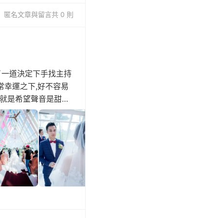
匿名
文章與留言
共 0 則
擺了一道決定下手找主持
幸運之下,好不容易
求就是希望聲音是甜美
也傳