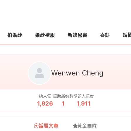
拍婚紗
婚紗禮服
新娘秘書
喜餅
婚
Wenwen Cheng
總人氣
幫助新娘數
話題人氣度
1,926
1
1,911
話題文章
黃金團隊