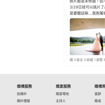
照片都是未修圖！迫不及
3/29日就可以挑片了
是要聽話嘛....我
或是門市人員會陪坐操
讚 0
留言 0
收藏 1
瀏覽 
婚禮服務
婚宴服務
婚禮
拍婚紗
婚宴場地
喜餅
婚紗禮服
主持人
婚戒