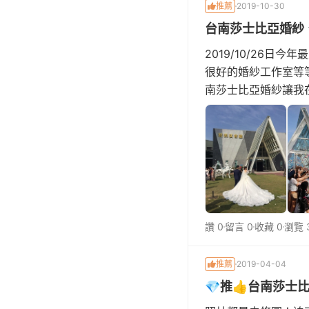
推薦
2019-10-30
台南莎士比亞婚紗
2019/10/26
很好的婚紗工作室等等
南莎士比亞婚紗讓我
多人都會覺得老牌婚
讚 0
留言 0
收藏 0
瀏覽 
推薦
2019-04-04
💎推👍台南莎士