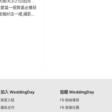
天3/21日拍完 .
當然要當一個賢妻必備就
家婚紗店一樣,攝影師
加入 WeddingDay
追蹤 WeddingDay
商家入駐
FB 粉絲專頁
廣告合作
FB 新娘社團