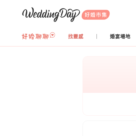
WeddingDay 好婚市集
找靈感
婚宴場地