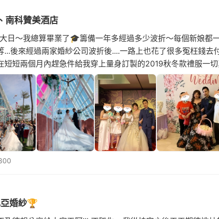
、南科贊美酒店
日今年最大日～我總算畢業了🎓籌備一年多經過多少波折～每個新娘
...後來經過兩家婚紗公司波折後....一路上也花了很多冤枉錢
在短短兩個月內趕急件給我穿上量身訂製的2019秋冬款禮服一
紗公司總
300
比亞婚紗🏆