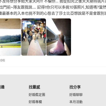
待想分享給大家天阿!!! 不騙你... 我從拍完之後天天期待挑片的那
出門前~隊友跟我說.... 記得!!你只可以多挑10張照片,知道嗎?
抱著連最基本的入本也挑不到的心態去了莎士比亞想說是不是會跟別
作滑鼠結果!!! 竟然都沒有
896
周邊
找靈感
找分享
好婚鑑定團
好婚聊聊
好婚專欄
本月活動