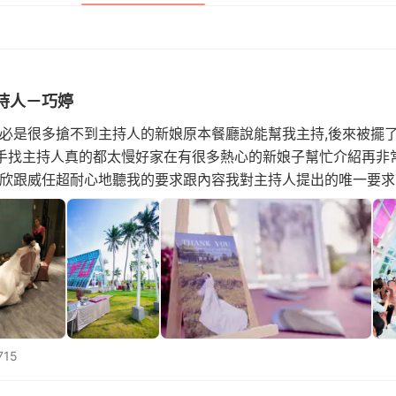
持人－巧婷
日這天想必是很多搶不到主持人的新娘原本餐廳說能幫我主持,後來被
手找主持人真的都太慢好家在有很多熱心的新娘子幫忙介紹再非常
婕欣跟威任超耐心地聽我的要求跟內容我對主持人提出的唯一要
浪漫的婚禮,婕欣立馬推薦了[巧婷]公認聲音是最甜的主持人! 
715