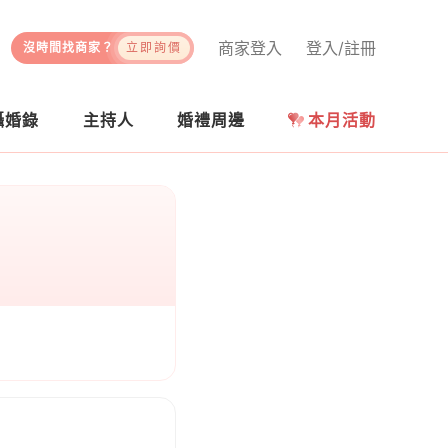
商家登入
登入/註冊
沒時間找商家？
立即詢價
攝婚錄
主持人
婚禮周邊
本月活動