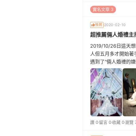
實名文章 3
推薦
2020-02-10
超推薦倆人婚禮主
2019/10/26
人但五月多才開始著
遇到了"倆人婚禮的
的希望走的風格是溫馨
讚 0
留言 0
收藏 0
瀏覽 