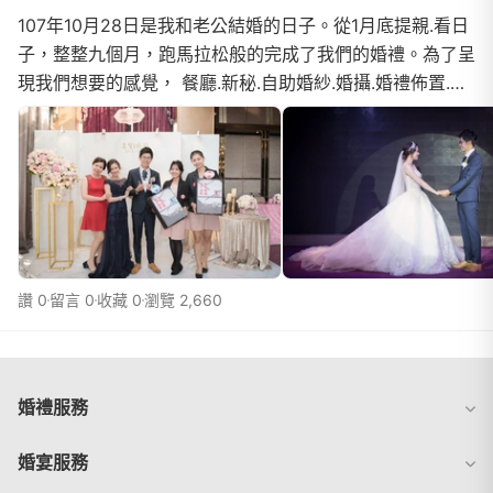
107年10月28日是我和老公結婚的日子。從1月底提親.看日
子，整整九個月，跑馬拉松般的完成了我們的婚禮。為了呈
現我們想要的感覺， 餐廳.新秘.自助婚紗.婚攝.婚禮佈置.主
持人都進行了海選般的瘋狂搜尋XDD新秘妝感.自助婚紗攝
影師作品&amp;婚紗樣式.現場佈置成品照.婚攝拍照效果.主
持實況影片... 前後不知道爬文幾個月，終於一一找齊
了。 很忙很累，但是好值得！ 搜尋
讚 0
留言 0
收藏 0
瀏覽 2,660
婚禮服務
婚宴服務