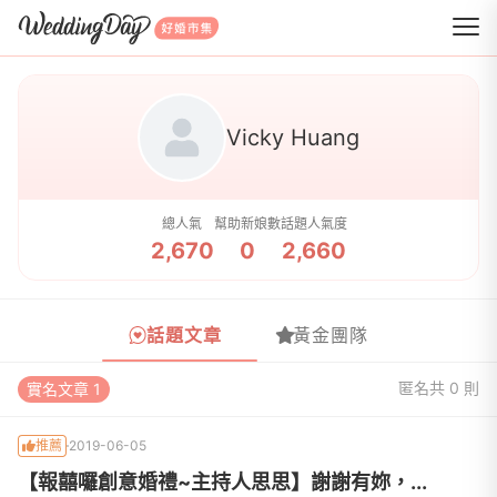
WeddingDay 好婚市集
Vicky Huang
總人氣
幫助新娘數
話題人氣度
2,670
0
2,660
話題文章
黃金團隊
匿名
共 0 則
實名文章 1
推薦
2019-06-05
【報囍囉創意婚禮~主持人思思】謝謝有妳，...