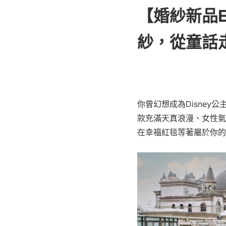
【婚紗新品
紗，從童話
你曾幻想成為Disne
款充滿天真浪漫、女性氣
在幸福紅毯等著屬於你的