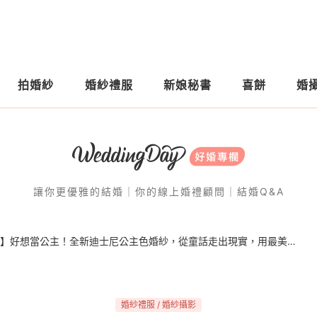
拍婚紗
婚紗禮服
新娘秘書
喜餅
婚
讓你更優雅的結婚｜你的線上婚禮顧問｜結婚Q&A
【婚紗新品EP26】好想當公主！全新迪士尼公主色婚紗，從童話走出現實，用最美身姿迎接王子
婚紗禮服 / 婚紗攝影