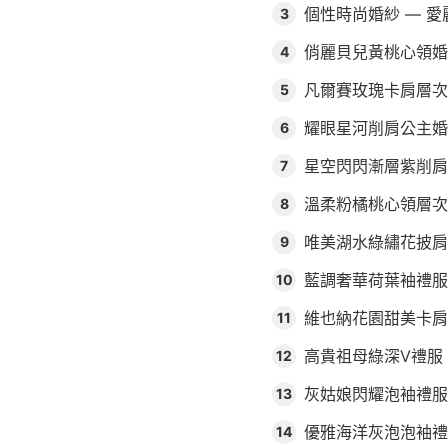
個性時尚婚紗 — 
3
俏麗貝兒黃桃心領婚
4
凡爾賽玫瑰卡肩層次
5
耀眼星河削肩公主婚
6
星空閃閃漸層紫削肩
7
溫柔粉橘桃心領層次
8
唯美湖水綠繡花披肩
9
藍調奢華荷葉袖禮服
10
維也納花園甜美卡肩
11
高貴祖母綠深V禮服
12
灰姑娘閃耀泡袖禮服
13
優雅海洋灰泡泡袖禮
14