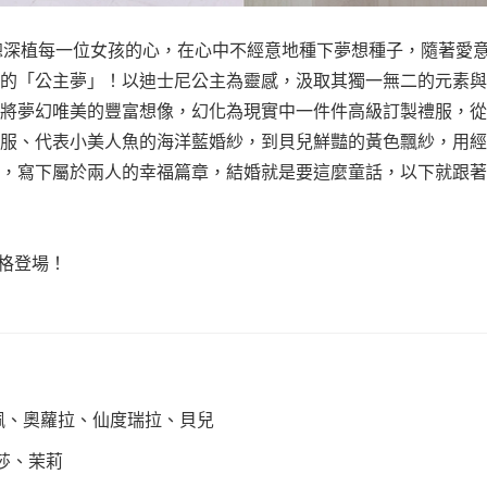
故事總深植每一位女孩的心，在心中不經意地種下夢想種子，隨著愛
的「公主夢」！以迪士尼公主為靈感，汲取其獨一無二的元素與
將夢幻唯美的豐富想像，幻化為現實中一件件高級訂製禮服，從
服、代表小美人魚的海洋藍婚紗，到貝兒鮮豔的黃色飄紗，用經
，寫下屬於兩人的幸福篇章，結婚就是要這麼童話，以下就跟著
主風格登場！
佩、奧蘿拉、仙度瑞拉、貝兒
艾莎、茉莉