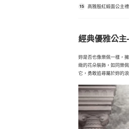
高雅殷紅緞面公主禮
15
經典優雅公主
妳是否也像樂佩一樣，擁
緻的花朵裝飾，如同樂佩
它，勇敢追尋屬於妳的浪