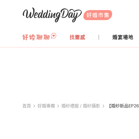
WeddingDay 好婚市集
找靈感
婚宴場地
首頁
好婚專欄
婚紗禮服 / 婚紗攝影