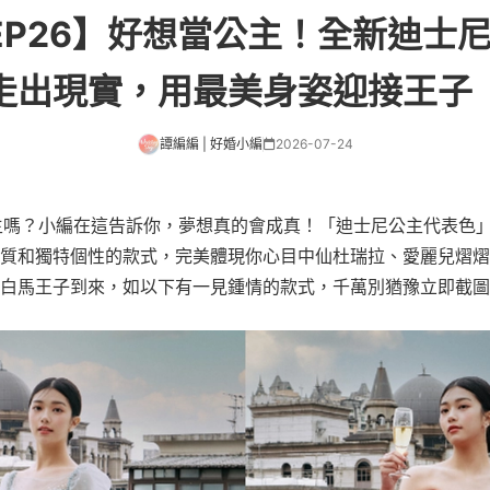
EP26】好想當公主！全新迪士
走出現實，用最美身姿迎接王子
譚編編 | 好婚小編
2026-07-24
y公主嗎？小編在這告訴你，夢想真的會成真！「迪士尼公主代表色
質和獨特個性的款式，完美體現你心目中仙杜瑞拉、愛麗兒熠熠
白馬王子到來，如以下有一見鍾情的款式，千萬別猶豫立即截圖