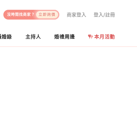
商家登入
登入/註冊
沒時間找商家？
立即詢價
攝婚錄
主持人
婚禮周邊
本月活動