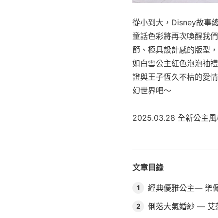
從小到大，Disney
童話色彩將再次喚醒我們
節、極具設計感的版型，
如白雪公主紅色泡泡袖禮
證與王子恆久不枯的愛情
幻世界吧～
2025.03.28 全新公
文章目錄
經典優雅公主— 樂
1
俐落大氣婚紗 — 
2