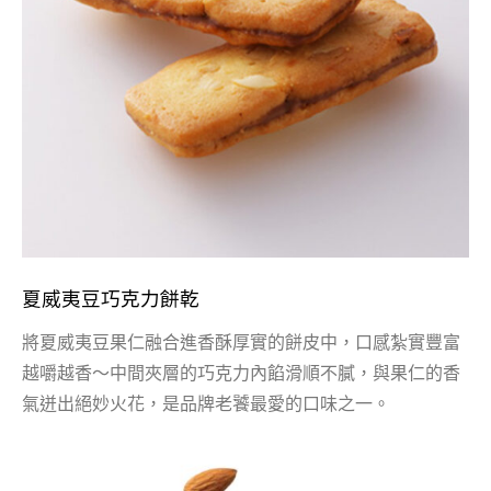
夏威夷豆巧克力餅乾
將夏威夷豆果仁融合進香酥厚實的餅皮中，口感紮實豐富
越嚼越香～中間夾層的巧克力內餡滑順不膩，與果仁的香
氣迸出絕妙火花，是品牌老饕最愛的口味之一。