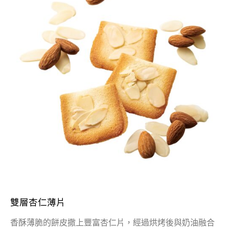
雙層杏仁薄片
香酥薄脆的餅皮撒上豐富杏仁片，經過烘烤後與奶油融合