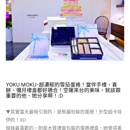
YOKU MOKU-超濃郁的雪茄蛋捲！當伴手禮、喜
餅、彌月禮盒都好適合！空運來台的美味，就該跟
重要的他、她分享啊！:D
▼其實當天最吸引我的，是熊貓包裝的蛋捲！外型超卡哇
伊的！XD
妹妹最喜歡的，則是木質禮盒包裝的蛋捲禮盒，她覺得素