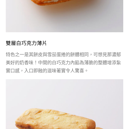
雙層白巧克力薄片
特色之一是其餅皮與雪茄蛋捲的餅體相同，可想見那濃郁
美好的奶香味！中間的白巧克力內餡為薄脆的整體增添紮
實口感，入口即融的滋味著實令人驚喜。