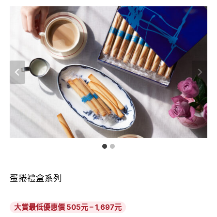
蛋捲禮盒系列
大賞最低優惠價 505元 – 1,697元