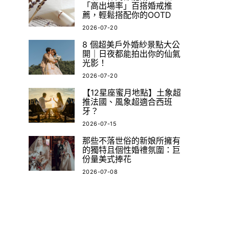
「高出場率」百搭婚戒推
薦，輕鬆搭配你的OOTD
2026-07-20
8 個超美戶外婚紗景點大公
開｜日夜都能拍出你的仙氣
光影！
2026-07-20
【12星座蜜月地點】土象超
推法國、風象超適合西班
牙？
2026-07-15
那些不落世俗的新娘所擁有
的獨特且個性婚禮氛圍：巨
份量美式捧花
2026-07-08