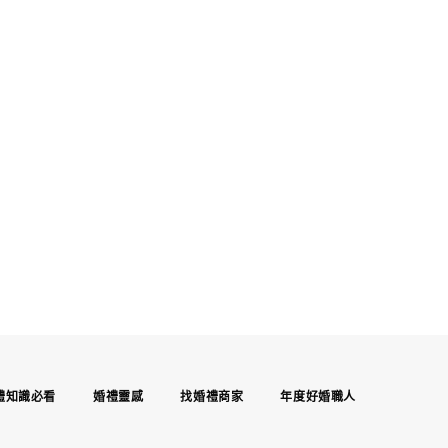
禮知識必看
婚禮靈感
找婚禮商家
年度好婚職人