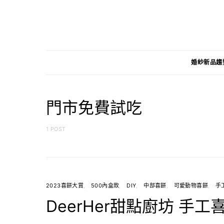
婚紗新品趨
門市免費試吃
1 POST
2023喜餅大賞
500內盒款
DIY
中部喜餅
可愛動物喜餅
手
DeerHer甜點廚坊 手工