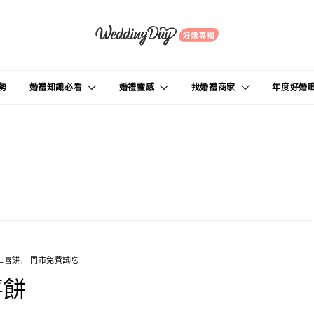
勢
婚禮知識必看
婚禮靈感
找婚禮商家
年度好婚
工喜餅
門市免費試吃
喜餅