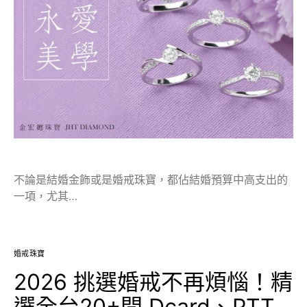
不論是結婚金飾或是婚戒珠寶，都佔結婚預算中高支出的
一項，尤其…
婚戒珠寶
2026 挑選婚戒不再煩惱！精
選全台20+間 Dcard、PTT