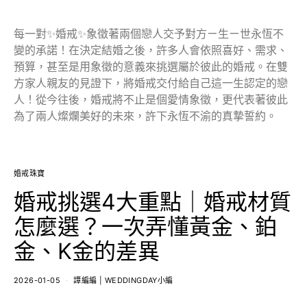
每一對✨婚戒✨象徵著兩個戀人交予對方ㄧ生ㄧ世永恆不
變的承諾！在決定結婚之後，許多人會依照喜好、需求、
預算，甚至是用象徵的意義來挑選屬於彼此的婚戒。在雙
方家人親友的見證下，將婚戒交付給自己這一生認定的戀
人！從今往後，婚戒將不止是個愛情象徵，更代表著彼此
為了兩人燦爛美好的未來，許下永恆不渝的真摯誓約。
婚戒珠寶
婚戒挑選4大重點｜婚戒材質
怎麼選？一次弄懂黃金、鉑
金、K金的差異
2026-01-05
譚編編 | WEDDINGDAY小編