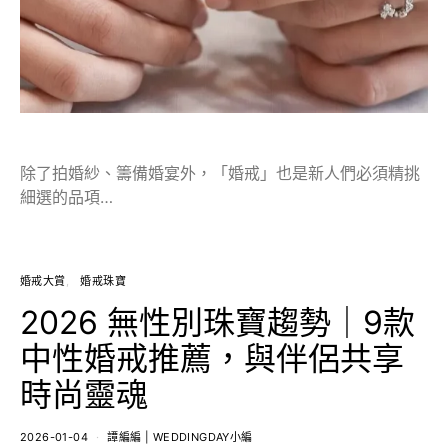
除了拍婚紗、籌備婚宴外，「婚戒」也是新人們必須精挑
細選的品項…
婚戒大賞
婚戒珠寶
2026 無性別珠寶趨勢｜9款
中性婚戒推薦，與伴侶共享
時尚靈魂
2026-01-04
譚編編 | WEDDINGDAY小編