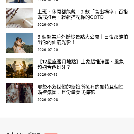
上班、休閒都能戴！9 款「高出場率」百搭
婚戒推薦，輕鬆搭配你的OOTD
2026-07-20
8 個超美戶外婚紗景點大公開｜日夜都能拍
出你的仙氣光影！
2026-07-20
【12星座蜜月地點】土象超推法國、風象
超適合西班牙？
2026-07-15
那些不落世俗的新娘所擁有的獨特且個性
婚禮氛圍：巨份量美式捧花
2026-07-08