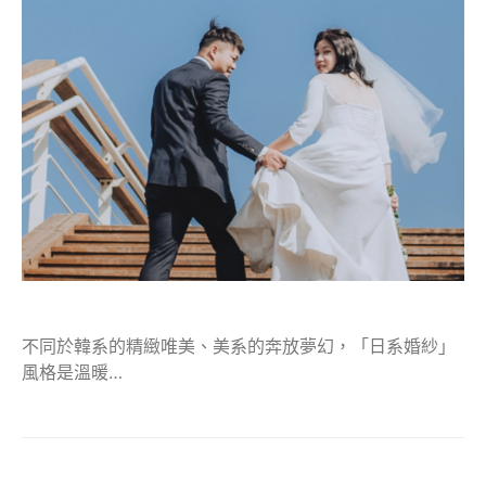
不同於韓系的精緻唯美、美系的奔放夢幻，「日系婚紗」
風格是溫暖…