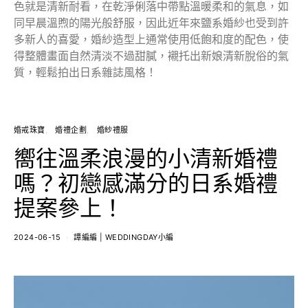
色就是清新耐看，在乾淨俐落中帶點溫暖柔和的氣息，如
同早晨溫煦的陽光般舒服，因此近年來鹽系婚紗也受到許
多新人的喜愛，婚紗造型上通常使用低飽和度的配色，使
得整體畫面自然清淡不過甜膩，襯托出新娘清新脫俗的氣
質，輕鬆拍出日系雜誌風格！
婚戒珠寶
婚禮企劃
婚紗禮服
嚮往溫柔浪漫的小清新婚禮
嗎？初戀感滿分的日系婚禮
提案參上！
2024-06-15
譚編編 | WEDDINGDAY小編