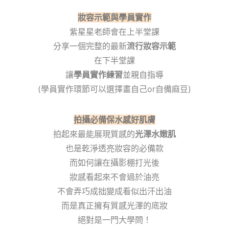
妝容示範與學員實作
紫星星老師會在上半堂課
分享一個完整的最新
流行妝容示範
在下半堂課
讓
學員實作練習
並親自指導
(學員實作環節可以選擇畫自己or自備麻豆)
拍攝必備保水感好肌膚
拍起來最能展現質感的
光澤水嫩肌
也是乾淨透亮妝容的必備款
而如何讓在攝影棚打光後
妝感看起來不會過於油亮
不會弄巧成拙變成看似出汗出油
而是真正擁有質感光澤的底妝
絕對是一門大學問！