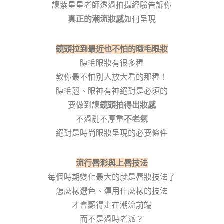
讓紫星星老師透過拍攝經驗告訴你
真正的潮流妝感
如何呈現
鏡頭拉到最近也不怕的睫毛眼妝
睫毛眼妝有很多種
教你最不怕別人放大看的那種！
睫毛翹、眼神有神絕對是必須的
要做到讓
鏡頭拍得出妝感
不過亂不厚重
不老氣
絕對是時尚眼妝呈現的必要條件
流行唇彩與上唇
技法
每個時期變化最大的就是唇妝技法了
怎麼樣選色、運用什麼樣的技法
才會顯得走在潮流前端
而不是過時老派？