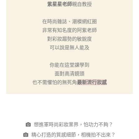
紫星星老師
親自教授
在時尚雜誌、潮模網紅圈
非常有知名度的阿紫老師
對彩妝趨勢的敏銳度
可以說是無人能及
你能在這堂課學到
面對高清鏡頭
也不需懼怕的無死角
最新流行妝感
想進軍時尚彩妝業界，怕功力不夠？
精心打造的質感細節，相機拍不出來？