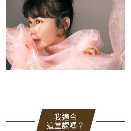
我適合
這堂課嗎？