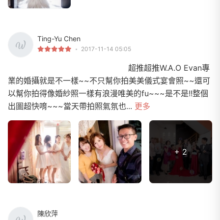
Ting-Yu Chen
2017-11-14 05:05
超推超推W.A.O Evan專
業的婚攝就是不一樣~~不只幫你拍美美儀式宴會照~~還可
以幫你拍得像婚紗照一樣有浪漫唯美的fu~~~是不是!!整個
出圖超快唷~~~當天帶拍照氣氛也...
更多
+ 2
陳欣萍