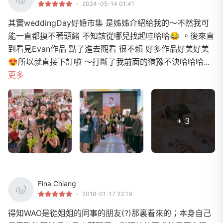
2024-05-14 01:41
其實weddingDay好婚市集 是姊姊介紹給我的～不然我可
能一直都摸不著頭緒 不知該從哪兒找起哇哈哈😂 。後來直
到看見Evan作品 點了進去觀看 很不賴 好多作品好美好美
😍所以就直接下訂啦 ～打斷了我前面的猶豫不決哈哈哈...
更多
+ 3
Fina Chiang
2018-01-17 22:19
得知WAO是從姐姐的同事的朋友(?)那裏看來的；本身自己