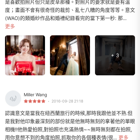
是喜歡拍照片但只是皮草那種。對照片的要求就是要有溫
度；畫面不會有很奇怪的裁剪、亂七八糟的角度等等。意文
(WAO)的類婚紗作品和婚禮紀錄看完的當下第一秒: 那...
更多
+ 3
Miller Wang
2016-09-28 21:18
認識意文是當我在紐西蘭旅行的時候,那時我跟他並不熟.但
是我對他印象最深刻的部份就是他無時無刻的拿著他的單眼
相機!!他熱愛拍照,對拍照也充滿熱情~~無時無刻都在拍照,
用你意想不到的角度拍照,抓取你的各個種表情(很...
更多