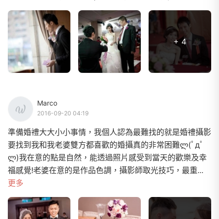
+ 4
Marco
2016-09-20 04:19
準備婚禮大大小小事情，我個人認為最難找的就是婚禮攝影
要找到我和我老婆雙方都喜歡的婚攝真的非常困難ლ(ﾟдﾟ
ლ)我在意的點是自然，能透過照片感受到當天的歡樂及幸
福感覺!老婆在意的是作品色調，攝影師取光技巧，最重...
更多