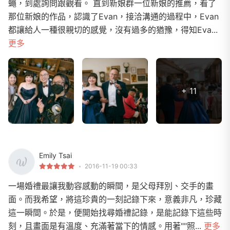
蠅，到處詢問跟觀看。 直到新娘群一位新娘的推薦，看了
那位新娘的作品，認識了Evan，接洽溝通的過程中，Evan
都讓給人一種很親切的感覺，沒有過多的猶豫，得知Eva...
更多
+ 11
Emily Tsai
2016-11-19 00:33
一場婚禮最讓我動容感動的瞬間，是父母拜別、交手的畫
面。而我希望，將這珍貴的一刻記錄下來，意義非凡，珍藏
這一瞬間。於是，便開始找尋婚禮記錄，是能記錄下這些時
刻，且畫面是有溫度、充滿著當下的情感。用著""照...
更多