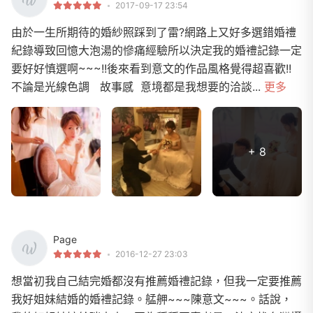
2017-09-17 23:54
由於一生所期待的婚紗照踩到了雷?網路上又好多選錯婚禮
紀錄導致回憶大泡湯的慘痛經驗所以決定我的婚禮記錄一定
要好好慎選啊~~~!!後來看到意文的作品風格覺得超喜歡!!
不論是光線色調 故事感 意境都是我想要的洽談...
更多
+ 8
Page
2016-12-27 23:03
想當初我自己結完婚都沒有推薦婚禮記錄，但我一定要推薦
我好姐妹結婚的婚禮記錄。艋舺~~~陳意文~~~。話說，