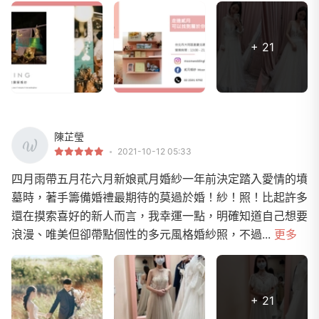
+ 21
陳芷瑩
2021-10-12 05:33
四月雨帶五月花六月新娘貳月婚紗一年前決定踏入愛情的墳
墓時，著手籌備婚禮最期待的莫過於婚！紗！照！比起許多
還在摸索喜好的新人而言，我幸運一點，明確知道自己想要
浪漫、唯美但卻帶點個性的多元風格婚紗照，不過...
更多
+ 21