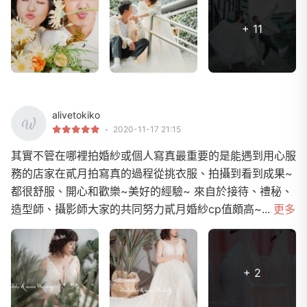
+ 11
alivetokiko
2020-11-17 21:15
其實不管在哪裡拍婚紗或個人寫真最重要的是能遇到用心服
務的店家在貳月拍寫真的過程從挑衣服、拍攝到看到成果~
都很舒服、開心和歡樂~美好的經驗~ 來自於接待、禮秘、
造型師、攝影師大家的共同努力貳月婚紗cp值頗高~...
更多
+ 2