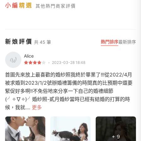
小編
精選
其他熱門商家評價
新娘評價
熱門排序
最新排序
共 45 筆
Alice
2023-03-28 18:48
首圖先來放上最喜歡的婚紗照我終於畢業了!!!從2022/4月
被求婚到2023/1/2號辦婚禮籌備的時間真的比預期中還要
緊促好多啊!!不免俗地來分享一下自己的婚禮細節
(╯✧∇✧)╯婚紗照-貳月婚紗當時已經有結婚的打算的時
候，我就....
更多
+ 9