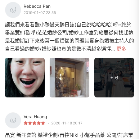
Rebecca Pan
2019-01-07 23:55
讓我們來看看醜小鴨變天鵝日誌(自己說哈哈哈哈)呼~終於
畢業惹!!!(歡呼)茫茫婚紗公司/婚紗工作室到底要從何找起這
是我婚期訂下來後第一個煩惱的問題其實身為婚禮主持人的
自己看過的婚紗/婚紗照也真的是數不清越多選擇...
更多
+ 6
Vera Huang
2020-11-18 20:17
晶宴 新莊會館 婚禮企劃/音控Niki 小幫手品蓁 公關/訂席業