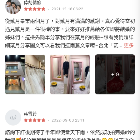
倖胡情旅
2021-12-16 06:22
從貳月畢業兩個月了，對貳月有滿滿的感謝。真心覺得當初
遇見貳月是一件很棒的事。要來好好推薦給各位即將結婚的
姊妹們。這邊先簡單分享我們在貳月的經驗~想看我們超詳
細貳月分享圖文可以看我們這兩篇文章唷~台北「貳...
更多
+ 9
蔣雪鈴
2022-09-03 23:11
諮詢下訂後期待了半年即使當天下雨，依然成功拍完婚紗的