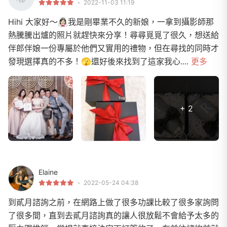
2022-11-03 11:19
Hihi 大家好～👰🏻‍♀️我是剛畢業不久的新娘，一拿到攝影師那
熱騰騰出爐的照片就趕快來分享！尋尋覓覓了很久，想送給
伴郎伴娘一份專屬於他們又實用的禮物，但在尋找的同時才
發現選擇真的不多！🫣還好後來找到了這家我心....
更多
+ 2
Elaine
2022-05-24 04:38
到貳月諮詢之前，在網路上做了很多功課比較了很多家詢問
了很多間，直到去貳月諮詢真的讓人很放鬆不會給予太多的