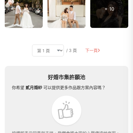
+ 10
/ 3 頁
下一頁
好婚市集許願池
你希望
貳月婚紗
可以提供更多作品跟方案內容嗎？