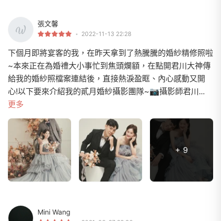
張文馨
2022-11-13 22:28
下個月即將宴客的我，在昨天拿到了熱騰騰的婚紗精修照啦
~本來正在為婚禮大小事忙到焦頭爛額，在點開君川大神傳
給我的婚紗照檔案連結後，直接熱淚盈眶、內心感動又開
心!以下要來介紹我的貳月婚紗攝影團隊~📷攝影師君川...
更多
+ 9
Mini Wang