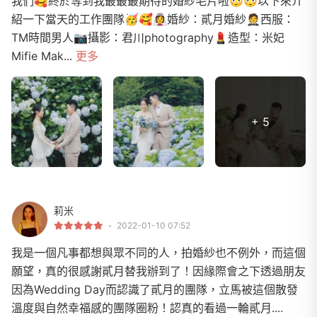
我們🥰終於等到我最最最期待的婚紗毛片啦😳😳以下來介
紹一下當天的工作團隊🥳🥰👰‍♀️婚紗：貳月婚紗 🤵西服：
TM時間男人📷攝影：君川photography💄造型：米妃
Mifie Mak...
更多
+ 5
莉米
2022-01-10 07:52
我是一個凡事都想與眾不同的人，拍婚紗也不例外，而這個
願望，真的很感謝貳月替我辦到了！因緣際會之下透過朋友
因為Wedding Day而認識了貳月的團隊，立馬被這個散發
溫度與自然幸福感的團隊圈粉！認真的看過一輪貳月....