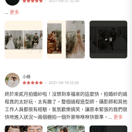
2021-09-27 22:30
...
更多
+ 8
小綠
2021-09-16 22:26
終於來貳月拍婚紗啦！沒想到幸福來的這麼快，拍婚紗的過
程真的太好玩、太有趣了，整個過程造型師、攝影師和其他
工作人員都很有經驗，氣氛歡樂搞笑，讓原本緊張的我們很
快地進入狀況～兩個棚拍一個外景咻咻咻快狠準，...
更多