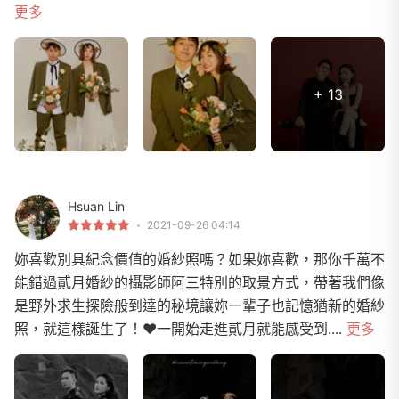
更多
+ 13
Hsuan Lin
2021-09-26 04:14
妳喜歡別具紀念價值的婚紗照嗎？如果妳喜歡，那你千萬不
能錯過貳月婚紗的攝影師阿三特別的取景方式，帶著我們像
是野外求生探險般到達的秘境讓妳一輩子也記憶猶新的婚紗
照，就這樣誕生了！❤一開始走進貳月就能感受到....
更多