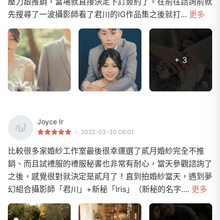
壓力跟推銷，當場就直接決定下訂簽約了。在前往諮詢前就
先搜尋了一波攝影師看了君川的IG作品集之後就打...
更多
+ 3
Joyce Ir
2022-03-30 06:01
比較很多家婚紗工作室最後很幸運選了貳月婚紗完全不推
銷、而且試禮服的禮服秘書也非常有耐心，當天參觀諮詢了
之後，感覺很對就決定是貳月了！直到拍婚紗當天，遇到夢
幻組合攝影師「君川」+新秘「Iris」（新秘的名字....
更多