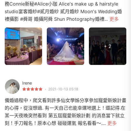
務Connie新秘#Alice小珈 Alice's make up & hairstyle
studio宴客婚紗#貳月婚紗 貳月婚紗 Moon's Wedding婚
禮攝影 #舜哥 婚攝阿舜 Shun Photography婚禮...
更多
+ 2
Irene
2021-10-13 05:18
備婚過程中，爬文看到許多仙女學姊分享參加寵愛新娘計畫
的心得，從沒想過. 有一天自己也能幸運地選上！還記得.在
某一天夜晚突然看到 第五屆寵愛新娘計劃 的消息當下就立
刻！手刀報名！原本心想 碰碰運氣 報名看看～....
更多