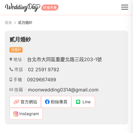
WeddingDay 好婚市集
首頁
貳月婚紗
貳月婚紗
拍婚紗
台北市大同區重慶北路三段203-1號
地址
02 2591 9792
市話
0929667499
手機
moonwedding0314@gmail.com
信箱
官方網站
粉絲專頁
Line
Instagram