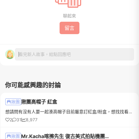
聊起來
留言
看完新人故事，給點回應吧
你可能感興趣的討論
揪團高帽子 紅盒
揪團
想請問有沒有人要一起湊高帽子目前屬意訂紅盒/粉盒，想找找看能否湊到盒數拿優惠～我婚期是2022年12月，在台中宴客人在高雄工作
2
31
8,977
Mr.Kacha喀擦先生 復古美式拍貼機團購
揪團