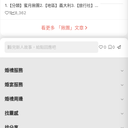
1.【分類】蜜月揪團2.【地區】義大利3.【旅行社】雋品旅行社4.【名稱】豔夏·輕奢 義大利15天5.【出發日期】2025/05/086.【航空公司】中華航空7.【業務】陳富瑤8.【介紹】我們要結婚了！然後要花錢出去玩惹QQ在之前老...
1
8,362
看更多 「揪團」文章
0
0
看完新人故事，給點回應吧
婚禮服務
婚宴服務
婚禮周邊
找靈感
找分享