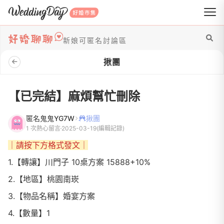
WeddingDay 好婚市集
新娘可匿名討論區
揪團
【已完結】麻煩幫忙刪除
匿名鬼鬼YG7W
揪團
1 次熱心留言
2025-03-19
(編輯記錄)
｜請按下方格式發文｜
1.【轉讓】川門子 10桌方案 15888+10%
2.【地區】桃園南崁
3.【物品名稱】婚宴方案
4.【數量】1