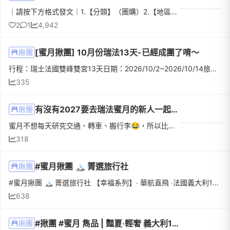
｜請按下方格式發文｜1.【分類】（團購）2.【地區】台中以南3.【物品名稱】Mr.Kacha喀擦先生 復古美式拍貼機4.【數量】3組-5組5.【物品狀態】（全新）6.【介紹】我自己很喜歡韓式四格的拍貼樣式 找了很久覺得這家平...
2
1
4,942
[蜜月揪團] 10月份瑞法13天-已經成團了唷～
揪團
行程：瑞士法國雙峰雙宮13天日期：2026/10/2~2026/10/14旅行社：真善美旅行社航空：阿聯酋航空（來回皆於杜拜轉機）團費：原價196,800元，報名時另有早鳥、揪團等相關優惠～備註：已經成團剩下最後席次了唷～我們一...
335
有沒有2027要去瑞法蜜月的新人一起揪團相認！🙋‍♀️🙋‍♂️
揪團
蜜月不想每天研究交通、轉車、搬行李😂，所以比較了幾家旅行社後，我們最後報名了 真善美國際旅行社－瑞士法國雙峰雙宮13天。這團吸引我們的地方是瑞士美景和法國浪漫一次滿足，有少女峰、白朗峰、黃金列車、凡爾賽宮...
318
#蜜月揪團 🏔️ 菁選旅行社
揪團
#蜜月揪團 🏔️ 菁選旅行社 【幸福系列】‧ 華航直飛 ‧法國義大利14日日期：10/13（二）～10/26（一）團費：219000（詳細可洽業務） ✅優惠內容：★早鳥優惠：詳情請洽詢旅行社~★ 揪團文每位一篇優惠2,000元★ 蜜月優惠500...
638
#揪團 #蜜月 雋品 | 豔夏·輕奢 義大利15天 ~ 2025/05/08 出發
揪團