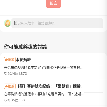
留言
看完新人故事，給點回應吧
你可能感興趣的討論
水花婚紗
推薦
在選擇婚紗照時原本鎖定了3間水花是我第一間看的那時很害怕看了第一間直接決定很可惜所以後續又陸續看了好幾間在網路上評價很不錯的婚紗店最後還是決定選擇水花🤭因為從一開始進門市諮詢就遇到Ellie她好親切好有耐心...
9
4
1,873
【囍】喜餅試吃紀錄：「樂朗奇」體驗心得
推薦
在籌備婚禮的過程中，喜餅試吃是重要的一環。近期我們預約了網路上討論度很高的法式手工喜餅「樂朗奇」進行試吃。當天接待我們的是嘉芯。在介紹品牌時，提到「樂朗奇」的法文唸做 "enchantée"，我聽著聽著，覺得這發...
4
5
658