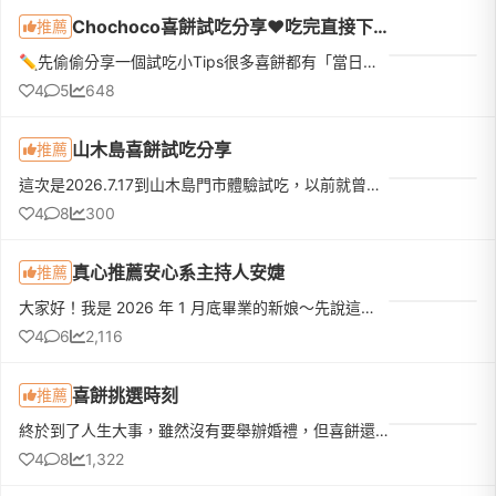
Chochoco喜餅試吃分享❤️吃完直接下訂❤️我的命定喜餅
推薦
✏️先偷偷分享一個試吃小Tips很多喜餅都有「當日下訂優惠」，如果本來就有好幾間想試，真的很建議全部排同一天，最期待的那間放最後！而且千萬不要剛吃飽就去～原本想說「不就吃幾塊餅乾嗎？」結果超飽😆因為還有不少...
4
5
648
山木島喜餅試吃分享
推薦
這次是2026.7.17到山木島門市體驗試吃，以前就曾經收過他們家的喜餅，連什麼時候收到、誰送的、好不好吃都忘了，但還是記得這家餅很漂亮（那個花！顏控無誤）所以就排進了試吃名單！先給大家看一下口味：試吃體驗和...
4
8
300
真心推薦安心系主持人安婕
推薦
大家好！我是 2026 年 1 月底畢業的新娘～先說這篇不是業配，也沒有因為發文得到折扣或贈品而是真的非常感謝 ˋˏˋˏ 安婕 ˎˊˎˊ認真又用心的人，值得被更多人看見！！婚禮結束後，就覺得一定要幫安婕寫一篇推薦文只是拖...
4
6
2,116
喜餅挑選時刻
推薦
終於到了人生大事，雖然沒有要舉辦婚禮，但喜餅還是不能少!!! 於是開始試吃之路有先在網路上做了一下功課，挑選中西式、西式的都有一天內安排了三家皇樓→金格→Chochoco先分享最後選擇了Chochoco(這家口味和盒子的顏...
4
8
1,322