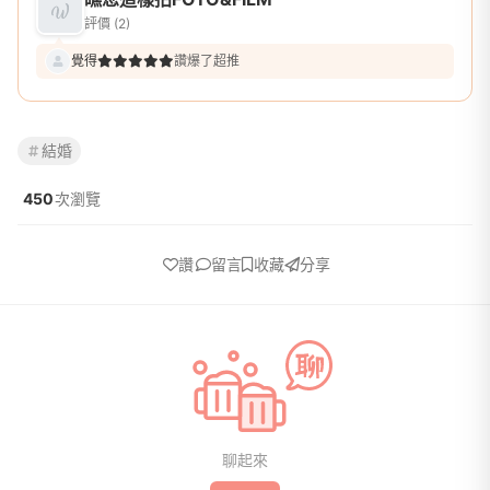
評價 (2)
覺得
讚爆了超推
結婚
450
次瀏覽
讚
留言
收藏
分享
聊起來