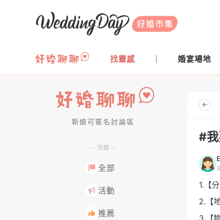
WeddingDay 好婚市集
找靈感
婚宴場地
新娘可匿名討論區
好婚聊聊
#我
分類
E
全部
1.【
活動
2.【
推薦
3.