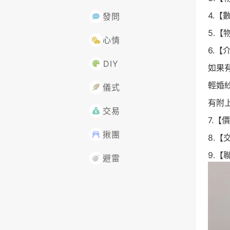
4.【
發問
5.
心情
6.【
DIY
如果
輕婚
儀式
有附
交易
7.【
揪團
8.【
9.【聯
避雷