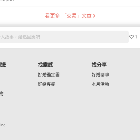
看更多 「交易」文章
1
新人故事，給點回應吧
周邊
找靈感
找分享
好婚鑑定團
好婚聊聊
好婚專欄
本月活動
物
nc.