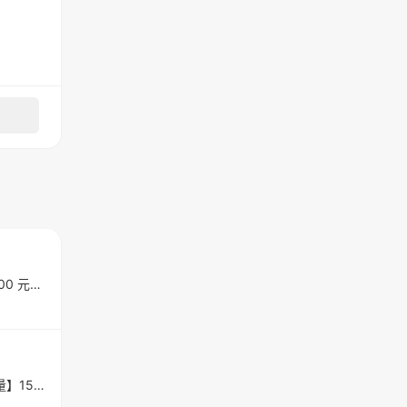
凡登門市購買「兩套訂製西服優惠方案」原價：兩套 38,800 元（單套等於 19,400 元）因本人僅需一套，故轉售其中一套名額。🔹 內容說明凡登門市量身訂製西裝一套可親自到門市量身、挑選布料與版型全新未使用（僅轉讓名...
1.【分類】轉讓2.【地區】台北士林3.【物品名稱】蒂米琪婚紗合約C方案4.【數量】15.【物品狀態】全新6.【介紹】3F白紗*1+3F禮服*1+2F禮服*1+頭紗*17.【價格】C方案原價$76800，當訂+折扣後$598008.【交易方式】蒂米...