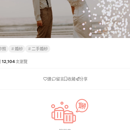
紗照
婚紗
二手婚紗
讚
12,104
次瀏覽
讚
留言
收藏
分享