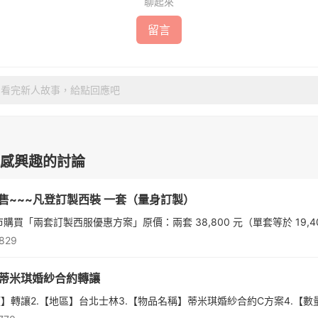
聊起來
留言
看完新人故事，給點回應吧
感興趣的討論
售~~~凡登訂製西裝 一套（量身訂製）
,829
蒂米琪婚紗合約轉讓