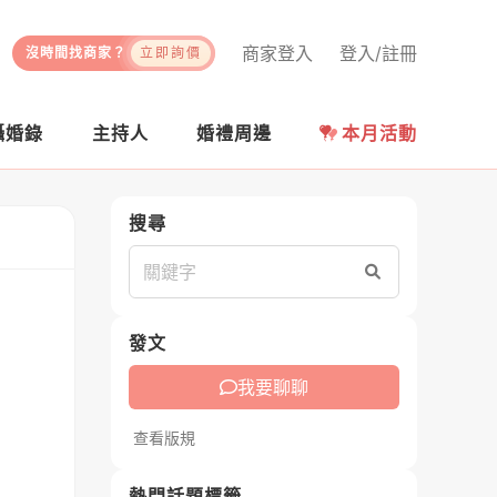
商家登入
登入/註冊
沒時間找商家？
立即詢價
攝婚錄
主持人
婚禮周邊
本月活動
搜尋
搜尋
發文
我要聊聊
查看版規
熱門話題標籤