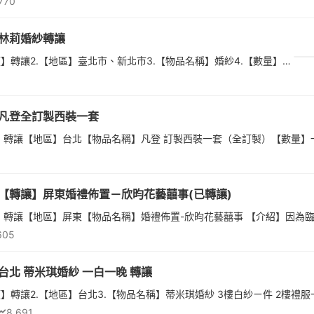
770
林莉婚紗轉讓
1.【分類】轉讓2.【地區】臺北市、新北市3.【物品名稱】婚紗4.【數量】15.【物品狀態】全新（尚未使用）6.【介紹】「林莉婚紗」宴客禮服單租專案：B方案✨B方案內容：B區白紗*1 + A區晚禮服*2另外還有好禮三選一🎁(1)...
凡登全訂製西裝一套
【轉讓】屏東婚禮佈置－欣昀花藝囍事(已轉讓)
605
台北 蒂米琪婚紗 一白一晚 轉讓
8,691