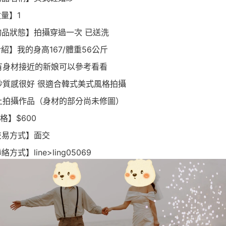
數量】1
【物品狀態】拍攝穿過一次 已送洗
介紹】我的身高167/體重56公斤
有身材接近的新娘可以參考看看
紗質感很好 很適合韓式美式風格拍攝
上拍攝作品（身材的部分尚未修圖）
價格】$600
交易方式】面交
絡方式】line>ling05069