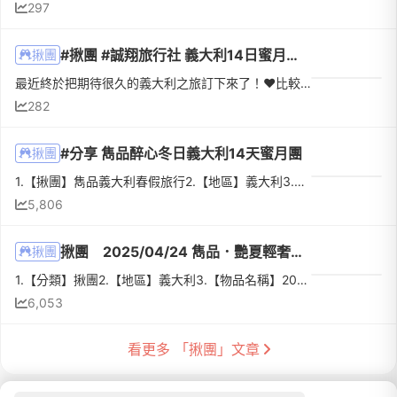
297
#揪團 #誠翔旅行社 義大利14日蜜月旅行
揪團
最近終於把期待很久的義大利之旅訂下來了！❤️比較了幾家旅行社後，最後選擇誠翔運通旅行社的「【精彩全覽】義大利14日」。主要是因為行程除了羅馬、佛羅倫斯、威尼斯等經典城市外，還安排了許多一直很想去的南義景點...
282
#分享 雋品醉心冬日義大利14天蜜月團
揪團
1.【揪團】雋品義大利春假旅行2.【地區】義大利3.【行程名稱】雋品醉心冬日義大利14天蜜月團4.【日期】2025/03/25出團 (已成團)5.【介紹】嗨嗨~~我們是預計明年三月宴客的新人，在忙碌之餘，也想著如果能在春暖花開...
5,806
揪團 2025/04/24 雋品．艷夏輕奢義大利15天
揪團
1.【分類】揪團2.【地區】義大利3.【物品名稱】2025艷夏輕奢義大利15天4.【價格】209900 早鳥-6000；ＰＯ文－２０００；特約－５００＝２０１４００／人5.【介紹】結婚後，我和伴侶決定給自己一個難忘的蜜月之旅，旅...
6,053
看更多 「揪團」文章