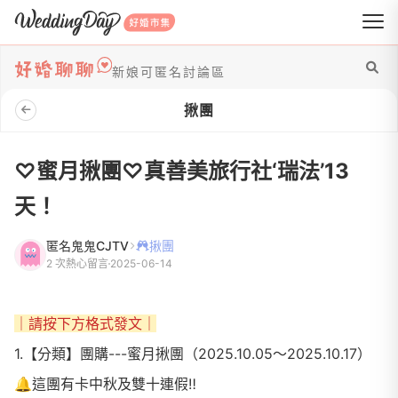
WeddingDay 好婚市集
新娘可匿名討論區
揪團
♡蜜月揪團♡真善美旅行社‘瑞法’13
天！
匿名鬼鬼CJTV
揪團
2 次熱心留言
2025-06-14
｜請按下方格式發文｜
1.【分類】團購---蜜月揪團（2025.10.05～2025.10.17）
🔔這團有卡中秋及雙十連假‼️