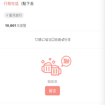
行程在這
（點下去
蜜月旅行
10,601
次瀏覽
讚
留言
收藏
分享
聊起來
留言