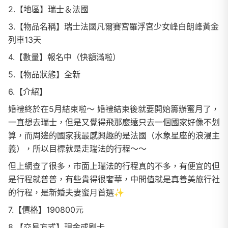
2.【地區】瑞士＆法國
3.【物品名稱】瑞士法國凡爾賽宮羅浮宮少女峰白朗峰黃金
列車13天
4.【數量】報名中（快額滿啦）
5.【物品狀態】全新
6.【介紹】
婚禮終於在5月結束啦～ 婚禮結束後就要開始籌辦蜜月了，
一直想去瑞士，但是又覺得飛那麼遠只去一個國家好像不划
算，而周邊的國家我最感興趣的是法國（水象星座的浪漫主
義），所以目標就是走瑞法的行程～～
但上網查了很多，市面上瑞法的行程真的不多，有便宜的但
是行程就普普，有些貴得很奢華，中間值就是真善美旅行社
的行程，是新婚夫妻蜜月首選✨️
7.【價格】190800元
8.【交易方式】現金或刷卡