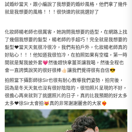
試婚紗當天，跟小編說了我想要的婚紗風格，他們拿了幾件
就是我想要的風格！！！很快速的就挑選好了
化妝師楊老師也很厲害，她詢問我想要的造型，在網路上找
了幾個我想要的髮型，楊老師的手超巧！完全就是我想要的
髮型❤️當天天氣很冷很冷，我們有拍戶外，化妝楊老師真的
好貼心！！！他知道我很怕冷，在拍照如果有空檔，第一時
間就是幫我披外套💗然後趕快拿薑茶讓我喝，然後全程也
會一直誇獎說笑的很好很棒👍🏻讓我們覺得很有自信😎
拍照當下攝影師徐Sir也很有耐心教導我們姿勢，拍完後，
因為是冬天天氣也沒有很好陰陰的，很怕照片呈現的不好，
很擔心再來就到了挑選照片的日子，真的比我預期的好太多
太多❤️徐Sir太會拍😻真的非常謝謝麗舍的大家❤️‍🔥