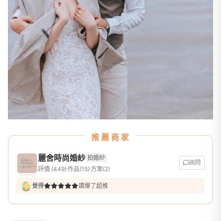
推薦商家
麗舍時尚婚紗
拍婚紗
詢問
評價 (449)
作品(15)
方案(2)
覺得
讚爆了超推