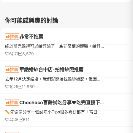
你可能感興趣的討論
非常不推薦
推薦
終於辦完婚禮可以給評論了⋯⚠️非常糟的體驗，給其他新娘的警示希望可以給用心準備婚禮的新娘們一個提醒大概是在四年前是在家樂福推銷下訂的，當時還不太懂婚紗行業，衝動就下訂了⋯先說優點再說很雷的地方1.部分服務人...
6
1
8,579
華納婚紗台中店-拍婚紗照推薦
推薦
去年12月決定結婚，我們就開始找婚紗攝影。但因為我們住新竹，我本身是台中人，因此跟老公討論後，決定找台中婚紗公司拍攝。因為我本人很喜歡拍照，對婚紗照要求不低，所以老公只跟我說找一個我喜歡的婚紗公司，其他...
1
1
11,869
Chochoco喜餅試吃分享❤️吃完直接下訂❤️我的命定喜餅
推薦
✏️先偷偷分享一個試吃小Tips很多喜餅都有「當日下訂優惠」，如果本來就有好幾間想試，真的很建議全部排同一天，最期待的那間放最後！而且千萬不要剛吃飽就去～原本想說「不就吃幾塊餅乾嗎？」結果超飽😆因為還有不少...
4
5
611