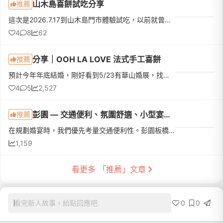
山木島喜餅試吃分享
推薦
這次是2026.7.17到山木島門市體驗試吃，以前就曾經收過他們家的喜餅，連什麼時候收到、誰送的、好不好吃都忘了，但還是記得這家餅很漂亮（那個花！顏控無誤）所以就排進了試吃名單！先給大家看一下口味：試吃體驗和...
4
8
62
分享｜OOH LA LOVE 法式手工喜餅
推薦
預計今年年底結婚，剛好看到5/23有華山婚展，找了幾間有興趣的喜餅店家，提前先做預約試吃，希望可以一天內決定好西式喜餅。當天一共預約了3間試吃及1間購買試吃包，現場試吃的有Ooh la love、BUT.、樂朗奇。這篇主...
4
5
2,527
彭園 — 交通便利、氛圍舒適、小型宴客的選擇
推薦
在規劃婚宴時，我們優先考量交通便利性。彭園板橋店距離捷運站很近，賓客搭乘大眾運輸相當方便。旁邊還有平面停車場，對於開車前來的親友來說也很便利，這讓我們對這個場地產生興趣。我們預計宴客桌數為 4-6 桌，與...
1,159
看更多 「推薦」文章
0
0
看完新人故事，給點回應吧