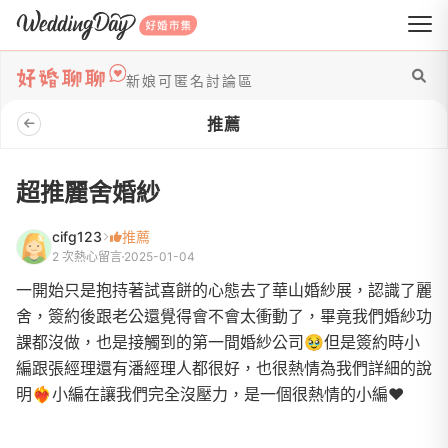
WeddingDay 好婚市集
新娘可匿名討論區
推薦
超推麗舍婚紗
cifg123
推薦
2 次熱心留言
2025-01-04
一開始只是抱持著試喜餅的心態去了華山婚紗展，認識了麗
舍，簽約後跟老公還覺得會不會太衝動了，畢竟我們婚紗功
課都沒做，也是接觸到的第一間婚紗公司🥹但是簽約時小
編跟張經理還有潘經理人都很好，也很熱情為我們詳細的說
明❤️‍🔥小編在讓我們完全沒壓力，是一個很熱情的小編❤️