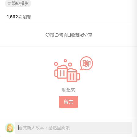
婚紗攝影
1,662
次瀏覽
讚
留言
收藏
分享
聊起來
留言
看完新人故事，給點回應吧