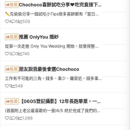
Chochoco喜餅試吃分享❤️吃完直接下訂❤️我的命定喜餅
推薦
✏️先偷偷分享一個試吃小Tips很多喜餅都有「當日下訂優惠」，如果本來就有好幾間想試，真的很建議全部排同一天，最期待的那間放最後！而且千萬不要剛吃飽就去～原本想說「不就吃幾塊餅乾嗎？」結果超飽😆因為還有不少...
4
5
509
推薦 OnlyYou 婚紗
推薦
從第一次走進 Only You Wedding 開始，就覺得整個團隊很親切。門市的毛姐和悅悅在諮詢時完全沒有給人任何推銷壓力，而是很有耐心地了解我們的需求、介紹方案，也會分享很多經驗。印象最深的是，當天聊完之後，她們還...
3
3
745
朋友說我最後會選Chochoco
推薦
工作有不可能的三角，錢多、事少、離家近，錢多事少就會離家遠，錢多離家近就會事多，事少離家近就會錢少。我也曾經以為喜餅也有不可能的三角，好吃、好看、有特色，直到我預約了Chochoco臺中美術店。對Chochoco來說...
1
548
【0605登記攝影】12年長跑畢業，一場從容又自然的攝影紀錄
推薦
(首圖附上老公最喜歡的一張)6/5 終於完成了我們的長跑畢業登記！決定要結束12年的愛情長跑去登記時，比起鋪張的儀式，我更在意的是能不能好好記錄這一天。當初找攝影師也是看了很久，因為我個人有點怕那種太過刻意、...
2
5
1,086