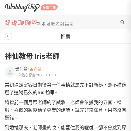
WeddingDay 好婚市集
新娘可匿名討論區
推薦
神仙教母 Iris老師
鍾佳萱
推薦
1 次熱心留言
2025-01-13
當初決定宴客日期後第一件事情就是先下訂新秘，毫不猶豫
選了追蹤已久的
Iris老師
。
婚禮前一個月跟老師約了試妝，老師會依據我的五官、禮
服、喜歡的妝髮給予專業的建議，試完非常滿意，果然沒有
選錯。
到婚禮那天，老師畫的妝，能蓋住我的曬斑，卻不會感到厚