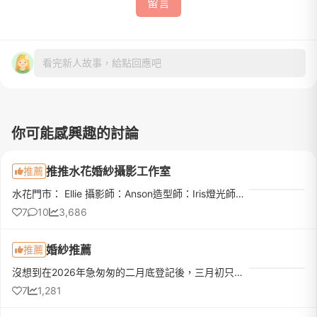
留言
看完新人故事，給點回應吧
你可能感興趣的討論
推推水花婚紗攝影工作室
推薦
水花門市： Ellie 攝影師：Anson造型師：Iris燈光師：小夏當初為了挑選婚紗也看了四五間店，不是價位談不攏，就是臨時被爽約，找不到人，一路上非常波折～後來因為有朋友推薦水花，想說當天打電話預約看看，沒想到非...
7
10
3,686
婚紗推薦
推薦
沒想到在2026年急匆匆的二月底登記後，三月初只看了五間就找到我的命定婚紗❤️❤️❤️從網站照片就被排版及攝影風格深深吸引❤️預約後進門市就遇到天使業務Ellie🥰整個超級親切且很熱情的跟我們介紹店內禮服及老師拍照風格...
7
1,281