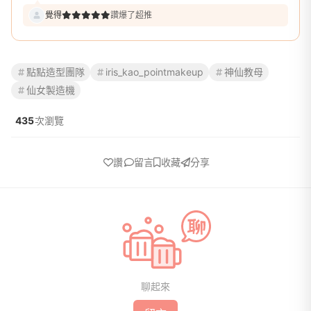
覺得
讚爆了超推
點點造型團隊
iris_kao_pointmakeup
神仙教母
仙女製造機
435
次瀏覽
讚
留言
收藏
分享
聊起來