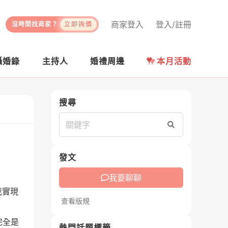
商家登入
登入/註冊
沒時間找商家？
立即詢價
攝婚錄
主持人
婚禮周邊
本月活動
搜尋
搜尋
發文
我要聊聊
我實現
查看版規
完全是
熱門話題標籤