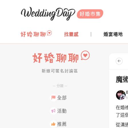
WeddingDay 好婚市集
找靈感
婚宴場地
新娘可匿名討論區
好婚聊聊
魔
分類
全部
在婚
活動
了這
推薦
從溝