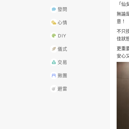
「仙
發問
無論
意！
心情
不只
DIY
佳狀態
更重
儀式
安心
交易
揪團
避雷