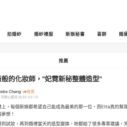
拍婚紗
婚紗禮服
新娘秘書
喜餅
婚
推薦
術般的化妝師，"妃霓新秘整體造型"
Bebe Chang
推薦
1 次熱心留言
2025-03-12
禮上，每個新娘都希望自己能成為最美的那一位，而Etta真的幫
個夢想！
通到試妝，再到婚禮當天的造型變換，她都給了很多專業建議，