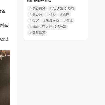
婚紗攝影
ALUXE_亞立詩
很滿
婚紗照
婚紗
喜餅
宴客
婚紗推薦
婚戒
保持最
aluxe_亞立詩_婚戒分享
喜餅推薦
中感覺