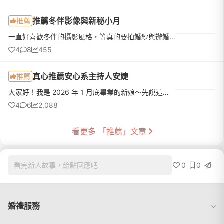
推薦冬伴影像與新秘小月
推薦
一直好喜歡冬伴的攝影風格，等真的要拍婚紗與辦婚禮的時候二話不說直接下定冬伴！大寶老師跟攝助都非常專業，拍攝過程氣氛也非常好，新娘秘書小月也是超級推薦！！！除了幫我化的像idol一樣漂亮，在拍攝時也是一直幫...
4
8
455
真心推薦安心系主持人安婕
推薦
大家好！我是 2026 年 1 月底畢業的新娘～先說這篇不是業配，也沒有因為發文得到折扣或贈品而是真的非常感謝 ˋˏˋˏ 安婕 ˎˊˎˊ認真又用心的人，值得被更多人看見！！婚禮結束後，就覺得一定要幫安婕寫一篇推薦文只是拖...
4
6
2,088
看更多 「推薦」文章
0
0
看完新人故事，給點回應吧
婚禮服務