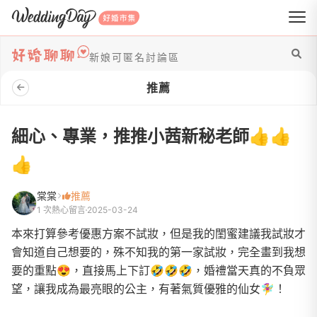
WeddingDay 好婚市集
新娘可匿名討論區
推薦
細心、專業，推推小茜新秘老師👍👍
👍
棠棠
推薦
1 次熱心留言
2025-03-24
本來打算參考優惠方案不試妝，但是我的閨蜜建議我試妝才
會知道自己想要的，殊不知我的第一家試妝，完全畫到我想
要的重點😍，直接馬上下訂🤣🤣🤣，婚禮當天真的不負眾
望，讓我成為最亮眼的公主，有著氣質優雅的仙女🧚‍♀️！