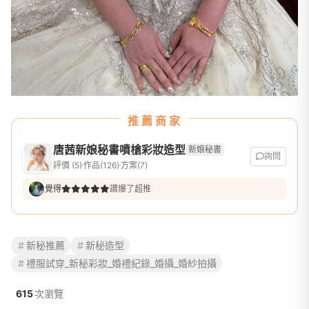
推薦商家
唐茜新娘秘書噴槍彩妝造型
新娘秘書
詢問
評價 (5)
作品(126)
方案(7)
覺得
讚爆了超推
新秘推薦
新秘造型
禮服試穿_新秘彩妝_婚禮紀錄_婚攝_婚紗拍攝
615
次瀏覽