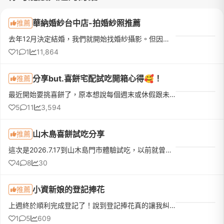
華納婚紗台中店-拍婚紗照推薦
推薦
去年12月決定結婚，我們就開始找婚紗攝影。但因為我們住新竹，我本身是台中人，因此跟老公討論後，決定找台中婚紗公司拍攝。因為我本人很喜歡拍照，對婚紗照要求不低，所以老公只跟我說找一個我喜歡的婚紗公司，其他...
1
1
11,864
分享but.喜餅宅配試吃開箱心得🥰！
推薦
最近開始要挑喜餅了，原本想說每個週末或休假跟未婚夫排幾家門市試吃結果時間永遠對不上，加上長輩也說想參與意見最後乾脆改成宅配試吃比較快，也可以在家慢慢吃一起開箱再一次收集全家人的意見！我得說所有I人新娘...
5
11
3,594
山木島喜餅試吃分享
推薦
這次是2026.7.17到山木島門市體驗試吃，以前就曾經收過他們家的喜餅，連什麼時候收到、誰送的、好不好吃都忘了，但還是記得這家餅很漂亮（那個花！顏控無誤）所以就排進了試吃名單！先給大家看一下口味：試吃體驗和...
4
8
30
小資新娘的登記捧花
推薦
上週終於順利完成登記了！說到登記捧花真的讓我糾結一陣子。一開始先生覺得去戶政事務所拍個照，找間花店買束鮮花就好。但我去問了幾間稍微有設計感的，報價都要兩三千塊。想到最近天氣這麼熱，鮮花拿在手上拍完大概...
1
5
609