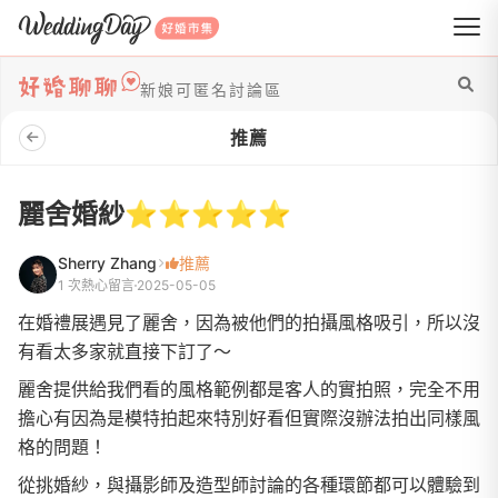
WeddingDay 好婚市集
新娘可匿名討論區
推薦
麗舍婚紗⭐️⭐️⭐️⭐️⭐️
Sherry Zhang
推薦
1 次熱心留言
2025-05-05
在婚禮展遇見了麗舍，因為被他們的拍攝風格吸引，所以沒
有看太多家就直接下訂了～
麗舍提供給我們看的風格範例都是客人的實拍照，完全不用
擔心有因為是模特拍起來特別好看但實際沒辦法拍出同樣風
格的問題！
從挑婚紗，與攝影師及造型師討論的各種環節都可以體驗到