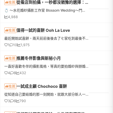
從看店到拍攝，一秒都沒猶豫的選擇：水花婚紗攝影工作室❤️
推薦
💍 ～水花婚紗攝影工作室 Blossom Wedding～門市顧問：Kelly 攝影師：Blossom 造型師：Uni 燈光師：阿翔 禮服秘書：Elaine－－－－－－－－－－說真的，在拍婚紗之前我其實有點緊張，畢竟這可是人生中的一場大事。但...
4,988
值得一試的喜餅 Ooh La Love
推薦
最近開始試喜餅，兩天前前後後去了七家吃到最後不知道是糖暈還是味覺疲乏已經吃到不知道在吃什麼🫠🫠建議水水們一天最好不要去太多+寫好心得，吃完就忘光了第一間是去Ooh La Love也是我們唯一還有印象的一間他們的店裝...
1
10
1,975
推薦冬伴影像與新秘小月
推薦
一直好喜歡冬伴的攝影風格，等真的要拍婚紗與辦婚禮的時候二話不說直接下定冬伴！大寶老師跟攝助都非常專業，拍攝過程氣氛也非常好，新娘秘書小月也是超級推薦！！！除了幫我化的像idol一樣漂亮，在拍攝時也是一直幫...
4
8
432
一試成主顧 Chochoco 喜餅
推薦
從知道自己要結婚的那一刻開始，就跟大部分新人一樣，完全沒有頭緒，不知道該從哪裡開始準備。會認識 Chochoco，其實是個意外。2025年7月去挑婚戒時，專員送了我們一包 Chochoco 的喜餅試吃。原本想說「喜餅不都差不...
3
6
790