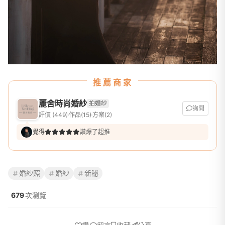
推薦商家
麗舍時尚婚紗
拍婚紗
詢問
評價 (449)
作品(15)
方案(2)
覺得
讚爆了超推
婚紗照
婚紗
新秘
679
次瀏覽