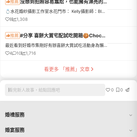
沒想到拍照容易尷尬，也能擁有漂亮的婚紗照！
推薦
💍水花婚紗攝影工作室水花門市： Kelly攝影師：Blossom造型師：Jennifer燈光師：阿翔禮服秘書：Eva開始備婚後一直猶豫要不要拍婚紗，因為我們拍照容易尷尬，又怕拍出來不好看不像自己😅而且廠商超多，整個迷失在比價，...
8
1,308
#分享 喜餅大賞宅配試吃開箱🍪Chochoco、卡柏蒂、Ooh la love 口感心得！
推薦
最近看到好婚市集剛好有辦喜餅大賞試吃活動身為懶得跑門市的新娘我真的立刻報名哈哈哈！真的太方便了～不用舟車勞頓、一口氣就申請三家宅配慢慢試吃這次我選了三家：chochoco、卡柏蒂、Ooh la love也邀請家人一起加...
4
10
1,716
看更多 「推薦」文章
0
0
看完新人故事，給點回應吧
婚禮服務
婚宴服務