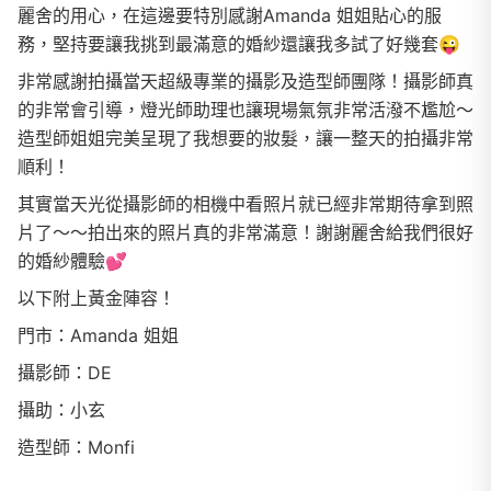
麗舍的用心，在這邊要特別感謝Amanda 姐姐貼心的服
務，堅持要讓我挑到最滿意的婚紗還讓我多試了好幾套😜
非常感謝拍攝當天超級專業的攝影及造型師團隊！攝影師真
的非常會引導，燈光師助理也讓現場氣氛非常活潑不尷尬～
造型師姐姐完美呈現了我想要的妝髮，讓一整天的拍攝非常
順利！
其實當天光從攝影師的相機中看照片就已經非常期待拿到照
片了～～拍出來的照片真的非常滿意！謝謝麗舍給我們很好
的婚紗體驗💕
以下附上黃金陣容！
門市：Amanda 姐姐
攝影師：DE
攝助：小玄
造型師：Monfi