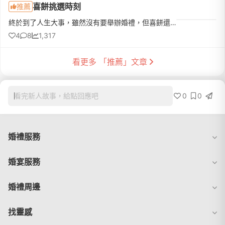
喜餅挑選時刻
推薦
終於到了人生大事，雖然沒有要舉辦婚禮，但喜餅還是不能少!!! 於是開始試吃之路有先在網路上做了一下功課，挑選中西式、西式的都有一天內安排了三家皇樓→金格→Chochoco先分享最後選擇了Chochoco(這家口味和盒子的顏...
4
8
1,317
看更多 「推薦」文章
0
0
看完新人故事，給點回應吧
婚禮服務
婚宴服務
婚禮周邊
找靈感