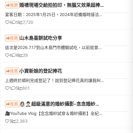
婚禮現場交給拍拍印，無腦又效果超棒！
推薦
宴客日期：2025年1月25日。2024年初備婚時接洽、瞭解過：印卡讚、拍拍印、心心相印。📣後來選拍拍印，而且非常滿意，原因如下。🔥🔥🔥三家共通點:🔥🔥🔥新人有電子檔+相冊+相框*******相紙印刷品質PK 心心相印=印卡讚 &gt;...
4
5
7,720
山木島喜餅試吃分享
推薦
這次是2026.7.17到山木島門市體驗試吃，以前就曾經收過他們家的喜餅，連什麼時候收到、誰送的、好不好吃都忘了，但還是記得這家餅很漂亮（那個花！顏控無誤）所以就排進了試吃名單！先給大家看一下口味：試吃體驗和...
4
8
29
小資新娘的登記捧花
推薦
上週終於順利完成登記了！說到登記捧花真的讓我糾結一陣子。一開始先生覺得去戶政事務所拍個照，找間花店買束鮮花就好。但我去問了幾間稍微有設計感的，報價都要兩三千塊。想到最近天氣這麼熱，鮮花拿在手上拍完大概...
1
5
601
👰🏻‍♀️🤵🏻‍♂️超級滿意的婚紗攝影-念念婚紗🥹💍
推薦
🎥YouTube Vlog【念念婚紗試穿＆婚紗攝影】全紀錄https://www.youtube.com/watch?v=UPo1x-mkmsA首先我們想先感謝念念婚紗給我們一場這麼完美的拍攝體驗💕 整個團隊在每個細節上都非常專業又細心，無論是挑選婚紗，還是...
3
2,363