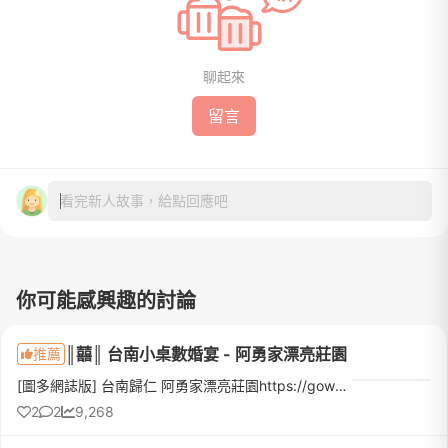
聊起來
留言
看完新人故事，給點回應吧
你可能感興趣的討論
║囍║ 台南小桌數婚宴 - 阿勇家漂亮莊園
推薦
[圖多網誌版] 台南歸仁 阿勇家漂亮莊園https://gowendygo.blogspot.com/2021/08/blog-post.html 婚前很早就確定自己不想要盛大的宴客。如果有朝一日結婚，只想要小小的、溫馨別緻的婚禮來的都是真心祝福的摯友，足...
2
2
9,268