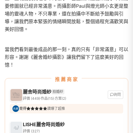
要修圖就已經非常滿意。而攝影師Paul與燈光師小玄更是整
場的靈魂人物，不只專業，還在拍攝中不斷給予鼓勵與引
導，讓我們原本緊張的情緒瞬間放鬆，整個過程充滿歡笑與
美好回憶。
當我們看到最後成品的那一刻，真的只有「非常滿意」可以
形容。謝謝《麗舍婚紗攝影》讓我們留下了這麼美好的回
憶！
推薦商家
麗舍時尚婚紗
拍婚紗
詢問
評價 (449)
作品(15)
方案(2)
覺得
讚爆了超推
LISHE麗舍時尚婚紗
評價 (327)