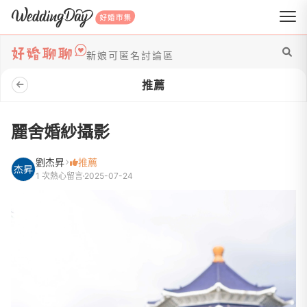
WeddingDay 好婚市集
新娘可匿名討論區
推薦
麗舍婚紗攝影
劉杰昇
推薦
1 次熱心留言
2025-07-24