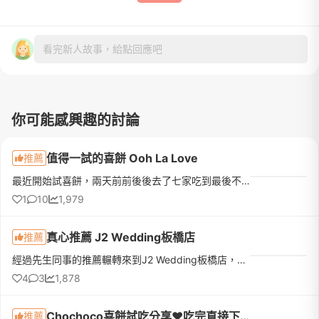
看完新人故事，給點回應吧
你可能感興趣的討論
值得一試的喜餅 Ooh La Love
推薦
最近開始試喜餅，兩天前前後後去了七家吃到最後不知道是糖暈還是味覺疲乏已經吃到不知道在吃什麼🫠🫠建議水水們一天最好不要去太多+寫好心得，吃完就忘光了第一間是去Ooh La Love也是我們唯一還有印象的一間他們的店裝...
1
10
1,979
真心推薦 J2 Wedding板橋店
推薦
經過先生同事的推薦輾轉來到J2 Wedding板橋店，位置在江子翠捷運站１號出口交通便利。▶接待是店長EmmaEmma人很溫柔也很好聊，婚紗方案解釋得很清楚：⭐️禮服全館不分區不加價 ⭐️拍攝檔案全給⭐️板橋店是創始店所以禮服...
4
3
1,878
Chochoco喜餅試吃分享❤️吃完直接下訂❤️我的命定喜餅
推薦