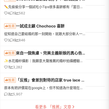
✏️先偷偷分享一個試吃小Tips很多喜餅都有「當日下訂優惠」，如果本來就有好幾間想試，真的很建議全部排同一天，最期待的那間放最後！而且千萬不要剛吃飽就去～原本想說「不就吃幾塊餅乾嗎？」結果超飽😆因為還有不少...
4
5
562
一試成主顧 Chochoco 喜餅
推薦
從知道自己要結婚的那一刻開始，就跟大部分新人一樣，完全沒有頭緒，不知道該從哪裡開始準備。會認識 Chochoco，其實是個意外。2025年7月去挑婚戒時，專員送了我們一包 Chochoco 的喜餅試吃。原本想說「喜餅不都差不...
3
6
846
來自一個焦慮、完美主義新娘的真心告白
推薦
✨水花婚紗攝影｜我願意大聲推薦的婚紗拍攝體驗— 來自一個焦慮、完美主義新娘的真心告白在準備婚紗照之前，我其實跑過不少大間婚紗公司，也試穿過好幾家工作室。但真正讓我「心完全安定下來」的，是我閨蜜推薦的 水花...
7
3,282
「反推」會差別對待的店家 true lace bridal真我高級婚紗
推薦
原本有把評價寫在google上，但不知道為什麼現在其他人都看不到雖然是5月底發生的事，但想到還是很氣，後來直接用疫情的關係解約改找其他婚紗店，結果拍婚紗這件事就一路被拖到明天才終於能成行——————以下正文——————...
2
5,907
看更多 「推薦」文章