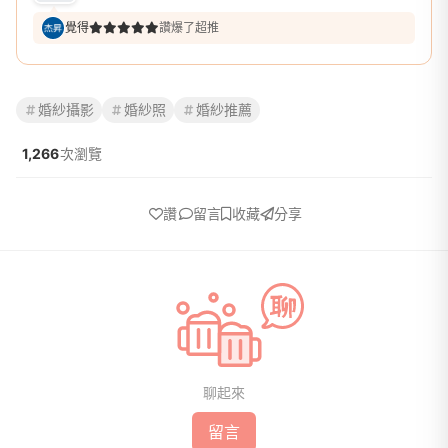
覺得
讚爆了超推
婚紗攝影
婚紗照
婚紗推薦
1,266
次瀏覽
讚
留言
收藏
分享
聊起來
留言