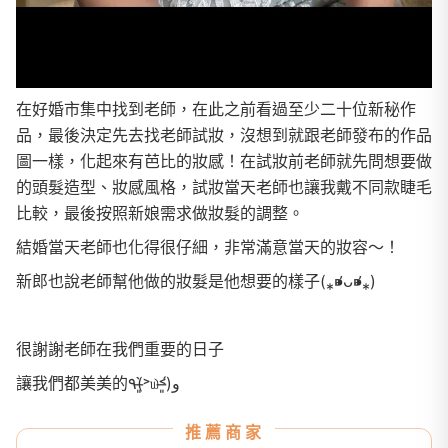
在好婚市集中找到老師，在此之前看過至少二十位新秘作
品，最後決定先去找老師試妝，沒想到就跟老師發布的作品
圖一樣，化起來有芭比的妝感！在試妝前老師就先問想要做
的頭髮造型、妝感風格，試妝當天老師也讓我戴不同款睫毛
比較，最後按照新娘需求做妝髮的調整。
結婚當天老師也化得很仔細，非常滿意當天的妝容～！
新郎也說老師幫他做的妝髮是他想要的樣子(⁎⁍̴̛ᴗ⁍̴̛⁎)
很謝謝老師在我們重要的日子
讓我們都美美的٩(˃̶͈̀௰˂̶͈́)و
推薦商家