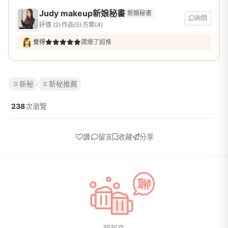
Judy makeup新娘秘書
新娘秘書
詢問
評價 (2)
作品(5)
方案(4)
覺得
讚爆了超推
新秘
新秘推薦
238
次瀏覽
讚
留言
收藏
分享
聊起來