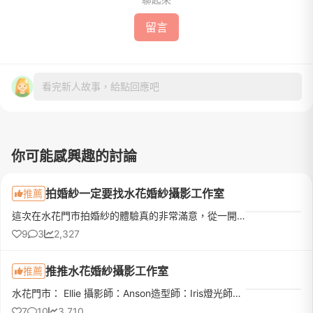
留言
看完新人故事，給點回應吧
你可能感興趣的討論
拍婚紗一定要找水花婚紗攝影工作室
推薦
這次在水花門市拍婚紗的體驗真的非常滿意，從一開始諮詢到拍攝完成，每位工作人員都非常專業又貼心，讓原本很緊張的我們，整個過程都變得輕鬆又開心！首先非常感謝門市Kelly，從一開始接洽時就非常細心，會耐心傾聽...
9
3
2,327
推推水花婚紗攝影工作室
推薦
水花門市： Ellie 攝影師：Anson造型師：Iris燈光師：小夏當初為了挑選婚紗也看了四五間店，不是價位談不攏，就是臨時被爽約，找不到人，一路上非常波折～後來因為有朋友推薦水花，想說當天打電話預約看看，沒想到非...
7
10
3,710