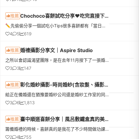
Chochoco喜餅試吃分享❤️吃完直接下訂❤️我的命定喜餅
推薦
✏️先偷偷分享一個試吃小Tips很多喜餅都有「當日下訂優惠」，如果本來就有好幾間想試，真的很建議全部排同一天，最期待的那間放最後！而且千萬不要剛吃飽就去～原本想說「不就吃幾塊餅乾嗎？」結果超飽😆因為還有不少...
4
5
619
婚禮攝影分享文｜Aspire Studio
推薦
之所以會認識渴望團隊，是在去年11月按下了一張婚禮合照的儲存鍵，那是一張有光影層次的黑白色系列照，也剛好是在我預定的婚禮場地，當時很興奮地跟另一半說這就是我心目中婚禮的樣子！！！婚禮籌備期間，每一家廠商...
3
3
147
彰化婚紗攝影-時尚婚紗(含妝髮、攝影、婚紗、成品)
推薦
給正在備婚還在猶豫要婚紗公司還是婚紗工作室的同學們建議~~我當初是非常猶豫，猶豫的點是很想要毛片全拿，基本上婚紗公司比較難做到這點，不過撇除這點，其他的我個人是比較頃向婚紗公司(因為我本人是屬於比較懶惰...
3
6
1,813
臺中順道喜餅分享｜風呂敷鐵盒真的美又好吃，親友一致好評！
推薦
籌備婚禮的時候，喜餅真的是我花了不少時間做功課的一個環節。看了很多品牌，也試吃了幾家，最後決定選擇順道的風呂敷餅乾鐵盒。我最後挑了兩款風呂敷布，分別是「春日花漾」和「古典霓花」。一開始就是被它的包裝吸...
2
4
755