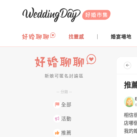
WeddingDay 好婚市集
找靈感
婚宴場地
新娘可匿名討論區
好婚聊聊
推薦
分類
E
全部
相信
活動
店哪
我的
推薦