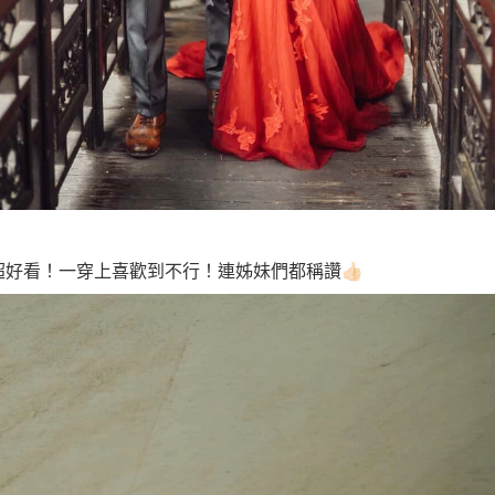
好看！一穿上喜歡到不行！連姊妹們都稱讚👍🏻