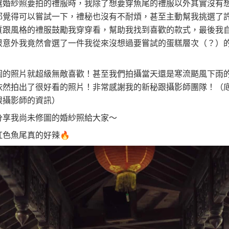
選婚紗照要拍的禮服時，我除了想要穿魚尾的禮服以外其實沒有
都覺得可以嘗試一下，禮秘也沒有不耐煩，甚至主動幫我挑選了
質跟風格的禮服鼓勵我穿穿看，幫助我找到喜歡的款式，最後我
很意外我竟然會選了一件我從來沒想過要嘗試的蛋糕層次（？）
圖的照片就超級無敵喜歡！甚至我們拍攝當天還是寒流颳風下雨
依然拍出了很好看的照片！非常感謝我的新秘跟攝影師團隊！（
跟攝影師的資訊）
分享我尚未修圖的婚紗照給大家～
紅色魚尾真的好辣🔥