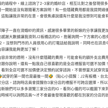
婚的過程中，線上諮詢了2-3家的婚紗店，相互比對之後發現很
用一開始並沒有跟隨著方案說明！有一些隱藏費用都是我提問過
，這點讓我非常的在意，會很焦慮說還有什麼是我沒想到可能會
那陣子一直在滑婚紗的資訊，感謝很多畢業的新娘的分享讓我更
也感謝大數據讓我滑到J2板橋店的IG，抱著詢問一下方案的心態
J2，沒想到門市的人員很用心的打電話給我說明，同時也在訊息
內容讓我能夠更加了解！
內容非常的透明，沒有什麼隱藏的費用，可能會有的額外支出費
會跟你說明。還有一點我自己很喜歡的是全店禮服皆可選不加價
！看到全店可選不加價便決定預約試穿諮詢，不曾想當天試穿完
🤣試穿的第一間也是最後一間🤣（貼心小提醒：J2有板橋、台
家分店，諮詢時店員會提醒你3家分店的禮服不可跨店選擇，所以
的新娘們可以多多瀏覽三家分店的IG，看到心儀的可以截圖下來
的時候可以詢問店員～才不會最後發現喜歡的都在別家的分店的
）