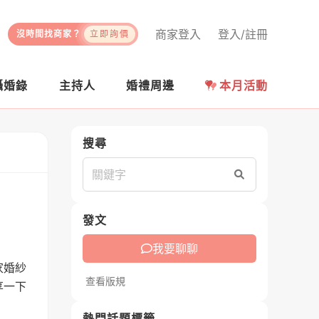
商家登入
登入/註冊
沒時間找商家？
立即詢價
攝婚錄
主持人
婚禮周邊
本月活動
搜尋
搜尋
發文
我要聊聊
家婚紗
查看版規
享一下
熱門話題標籤