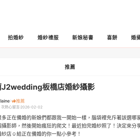
拍婚紗
婚紗禮服
新娘秘書
喜餅
婚
推薦
J2wedding板橋店婚紗攝影
laine
推薦
6 次熱心留言
2026-02-02
很多正在備婚的新娘們都跟我一開始一樣，腦袋裡充斥著該選哪
個攝影師，然後開始瘋狂的爬文！最近拍完婚紗照了！決定來分
婚紗店☺️給正在備婚的你一點小參考！