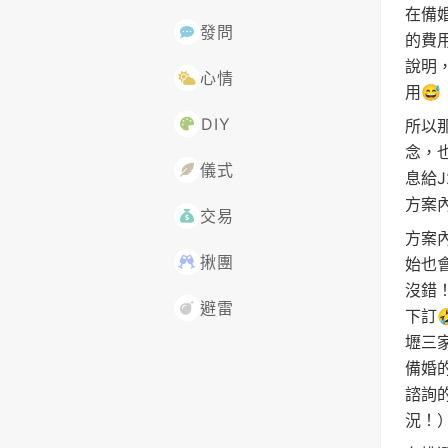
在備
發問
的費
說明
心情
用😅
DIY
所以
念，
儀式
息給
方案
交易
方案
揪團
始也
沒錯
避雷
下訂
壢三
備婚
諮詢
況！