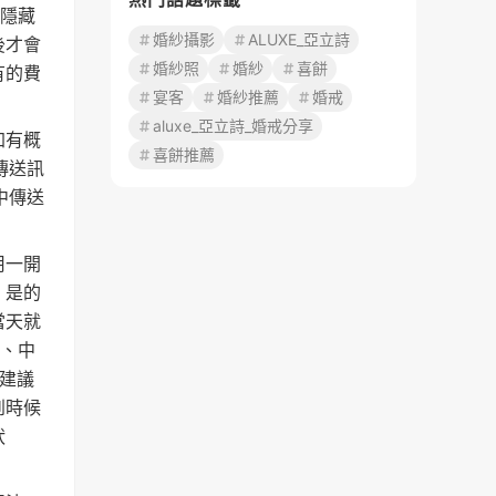
多隱藏
婚紗攝影
ALUXE_亞立詩
後才會
婚紗照
婚紗
喜餅
有的費
宴客
婚紗推薦
婚戒
aluxe_亞立詩_婚戒分享
加有概
喜餅推薦
傳送訊
中傳送
用一開
！是的
當天就
北、中
建議
到時候
狀