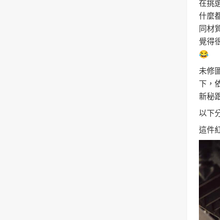
在挑
什麼
同材
覺得
😂
未修
下，
新秘
以下
這件