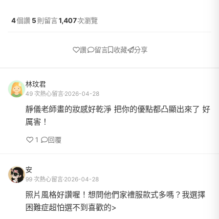
4
個讚
5
則留言
1,407
次瀏覽
讚
留言
收藏
分享
林玟君
49 次熱心留言
2026-04-28
靜儀老師畫的妝感好乾淨 把你的優點都凸顯出來了 好
厲害！
1
回覆
安
99 次熱心留言
2026-04-28
照片風格好讚喔！想問他們家禮服款式多嗎？我選擇
困難症超怕選不到喜歡的>