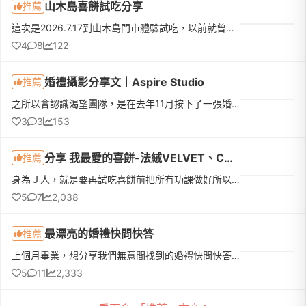
山木島喜餅試吃分享
推薦
這次是2026.7.17到山木島門市體驗試吃，以前就曾經收過他們家的喜餅，連什麼時候收到、誰送的、好不好吃都忘了，但還是記得這家餅很漂亮（那個花！顏控無誤）所以就排進了試吃名單！先給大家看一下口味：試吃體驗和...
4
8
122
婚禮攝影分享文｜Aspire Studio
推薦
之所以會認識渴望團隊，是在去年11月按下了一張婚禮合照的儲存鍵，那是一張有光影層次的黑白色系列照，也剛好是在我預定的婚禮場地，當時很興奮地跟另一半說這就是我心目中婚禮的樣子！！！婚禮籌備期間，每一家廠商...
3
3
153
分享 我最愛的喜餅-法絨VELVET、CANDY WEDDING、CHOCHOCO
推薦
身為Ｊ人，就是要再試吃喜餅前把所有功課做好所以，我直接鎖定我最喜歡的Top 3 - 法絨VELVET、CANDY WEDDING、CHOCHOCO這三家都是甜美又自帶仙氣的風格完完全全是我的菜💗首先，我公布我口袋名單最愛的第一家 | 法絨V...
5
7
2,038
最漂亮的婚禮快問快答
推薦
上個月畢業，想分享我們無意間找到的婚禮快問快答遊戲～我們想辦快問快答遊戲是因為有一些親友的小朋友們也會來參加婚禮，想不要讓他們那麼無聊XD，但新郎和我都覺得Kahoot有太多的尾牙fu所以一直在找其他廠商。結果...
5
11
2,333