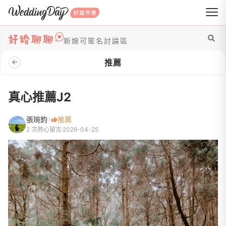
WeddingDay 好婚市集
新娘可匿名討論區
推薦
真心推薦J2
張琬鈞
推薦
2 次熱心留言
2026-04-25