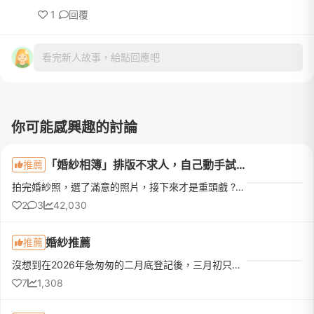
1
回覆
看完新人故事，給點回應吧
你可能感興趣的討論
「婚紗相簿」排版不求人，自己動手試試看（圖多）
推薦
拍完婚紗照，選了滿意的照片，接下來才是重頭戲 ?要注意修圖、排版（修圖我就略過了，畢竟每個新娘在意的點不一樣）婚紗相本款式百百種內頁我不喜歡 ❌ 太多花紋 ❌ 浮水印 ❌ 英文詞彙 ❌也許不豐富，也許太過於單調，不過我就是喜歡簡簡單單 ?十年後拿出來也不會覺得『天啊！這是那個年代的美感 ? 』回歸正傳，個人覺得每一家婚紗店，排版就像套公式一樣～ ?強迫症新娘 ? 堅持自己排排看我選擇相簿款式『方形
2
3
42,030
婚紗推薦
推薦
沒想到在2026年急匆匆的二月底登記後，三月初只看了五間就找到我的命定婚紗❤️❤️❤️從網站照片就被排版及攝影風格深深吸引❤️預約後進門市就遇到天使業務Ellie🥰整個超級親切且很熱情的跟我們介紹店內禮服及老師拍照風格...
7
1,308