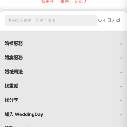
看更多 「推薦」文章
4
0
看完新人故事，給點回應吧
婚禮服務
婚宴服務
婚禮周邊
找靈感
找分享
加入 WeddingDay