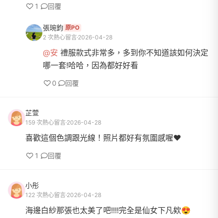
1
回覆
張琬鈞
原PO
2 次熱心留言
2026-04-28
@安
禮服款式非常多，多到你不知道該如何決定
哪一套!哈哈，因為都好好看
0
回覆
芷萱
159 次熱心留言
2026-04-28
喜歡這個色調跟光線！照片都好有氛圍感喔❤️
1
回覆
小彤
122 次熱心留言
2026-04-28
海邊白紗那張也太美了吧!!!!完全是仙女下凡欸😍