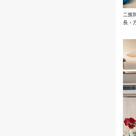
二進
長，