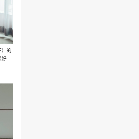
下）的
很好