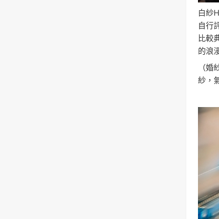
白紗
自行
比較
的浪
（婚
紗，