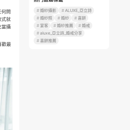
婚紗攝影
ALUXE_亞立詩
任何問
婚紗照
婚紗
喜餅
款式就
宴客
婚紗推薦
婚戒
充當攝
aluxe_亞立詩_婚戒分享
喜餅推薦
喜歡最