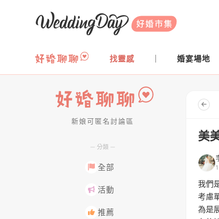
WeddingDay 好婚市集
找靈感
婚宴場地
新娘可匿名討論區
好婚聊聊
美美
分類
全部
我們
活動
考慮
為是
推薦