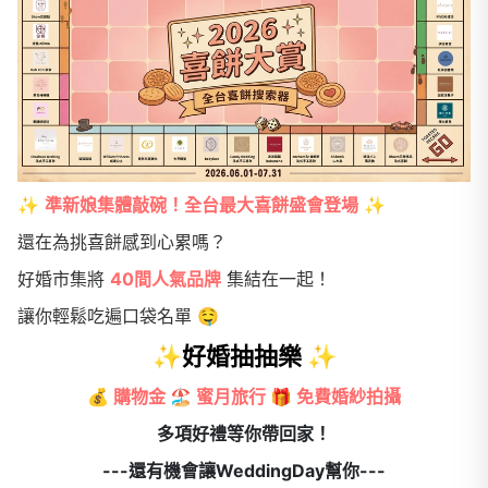
✨
準新娘集體敲碗！全台最大喜餅盛會登場
✨
還在為挑喜餅感到心累嗎？
好婚市集將
40間人氣品牌
集結在一起！
讓你輕鬆吃遍口袋名單 🤤
✨好婚抽抽樂 ✨
💰
購物金 🏖️ 蜜月旅行 🎁 免費婚紗拍攝
多項好禮等你帶回家！
---還有機會讓WeddingDay幫你---