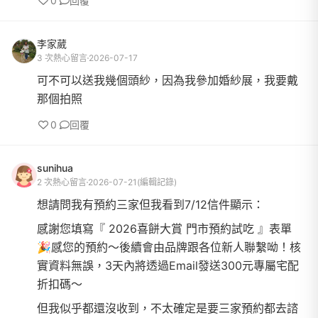
0
回覆
李家葳
3 次熱心留言
2026-07-17
可不可以送我幾個頭紗，因為我參加婚紗展，我要戴
那個拍照
0
回覆
sunihua
2 次熱心留言
2026-07-21
(編輯記錄)
想請問我有預約三家但我看到7/12信件顯示：
感謝您填寫『 2026喜餅大賞 門市預約試吃 』表單
🎉感您的預約～後續會由品牌跟各位新人聯繫呦！核
實資料無誤，3天內將透過Email發送300元專屬宅配
折扣碼～
但我似乎都還沒收到，不太確定是要三家預約都去諮