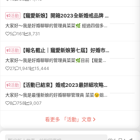
【寵愛新娘】開箱2023全新婚戒品牌 ⎯ 恆溫故事💍，體驗沈浸式「手作封蠟情書」以及獨特的「故事書婚結盒」➤體驗再送限量天然珍珠耳環
活動
大家好～我是好婚聊聊的管理員菜菜🌿 經過四個多月，寵愛新娘的計畫終於完美誕生了！這次要帶姐妹們一起開箱 2023全新的婚戒品牌 ⎯ 恆溫故事，一間由老宅重新整修的婚戒店，位在寧靜且陽光充足的巷弄裡面，門市裡只有...
5
161
8,731
【報名截止｜寵愛新娘第七屆】好婚市集全額贊助史上最多組！開箱2022最搶手婚紗攝影團隊｜邀請20組新人免費拍婚紗
活動
大家好～我是好婚聊聊的管理員菜菜🌿目前【寵愛新娘第七屆】已經圓滿結束啦～💗這次沒有入選的新娘也不要難過，因為下一屆活動已經華麗登場啦🎉 活動資訊➡️ https://lihi.weddingday.com.tw/tipIi/7th不論你有沒有拍過...
27
1,941
15,444
【活動已結束】婚戒2023最詳細攻略➤『婚戒價格行情表✨』20家人氣品牌價位區間、精選款式、優惠活動一次報給你知道！
活動
大家好～我是最懂新娘的好婚聊聊管理員 菜菜😉姐妹們正在挑選 鑽戒、結婚對戒或想租借or購買金飾嗎？菜菜身邊有很多朋友都是在快結婚時，才踏入要「去哪買、怎麼買」的婚戒選擇地獄，而其中有不少人都因為功課沒作足...
8
758
9,007
看更多 「活動」文章