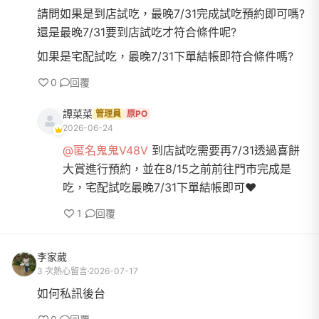
請問如果是到店試吃，最晚7/31完成試吃預約即可嗎?
還是最晚7/31要到店試吃才符合條件呢?
如果是宅配試吃，最晚7/31下單結帳即符合條件嗎?
0
回覆
譚菜菜
管理員
原PO
2026-06-24
@匿名鬼鬼V48V
到店試吃需要再7/31透過喜餅
大賞進行預約，並在8/15之前前往門市完成是
吃，宅配試吃最晚7/31下單結帳即可❤️
1
回覆
李家葳
3 次熱心留言
2026-07-17
如何私訊後台