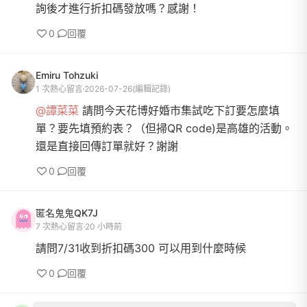
詢後才進行折扣碼發放嗎？感謝！
0
回覆
Emiru Tohzuki
1 次熱心留言
2026-07-26
(編輯記錄)
@譚菜菜
請問今天花博好婚市集試吃下訂要怎麼填
單？要先填預約表？（但掃QR code)是高雄的活動。
還是直接回傳訂單就好？謝謝
0
回覆
匿名鬼鬼QK7J
7 次熱心留言
20 小時前
請問7/31收到折扣碼300 可以用到什麼時候
0
回覆