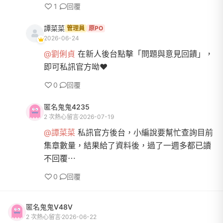
1
回覆
譚菜菜
管理員
原PO
2026-06-24
@劉俐貞
在新人後台點擊「問題與意見回饋」，
即可私訊官方呦❤️
0
回覆
匿名鬼鬼4235
2 次熱心留言
2026-07-19
@譚菜菜
私訊官方後台，小編說要幫忙查詢目前
集章數量，結果給了資料後，過了一週多都已讀
不回覆⋯
0
回覆
匿名鬼鬼V48V
2 次熱心留言
2026-06-22