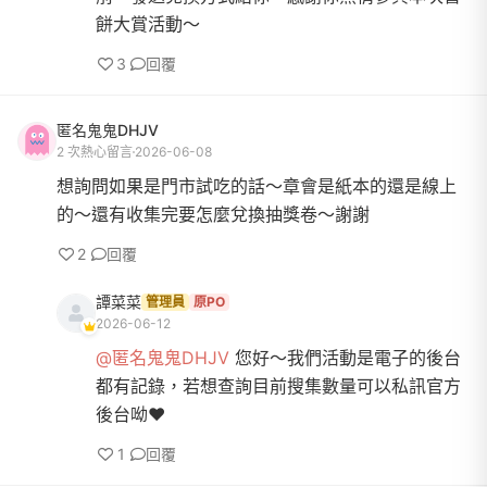
餅大賞活動～
3
回覆
匿名鬼鬼DHJV
2 次熱心留言
2026-06-08
想詢問如果是門市試吃的話～章會是紙本的還是線上
的～還有收集完要怎麼兌換抽獎卷～謝謝
2
回覆
譚菜菜
管理員
原PO
2026-06-12
@匿名鬼鬼DHJV
您好～我們活動是電子的後台
都有記錄，若想查詢目前搜集數量可以私訊官方
後台呦❤️
1
回覆