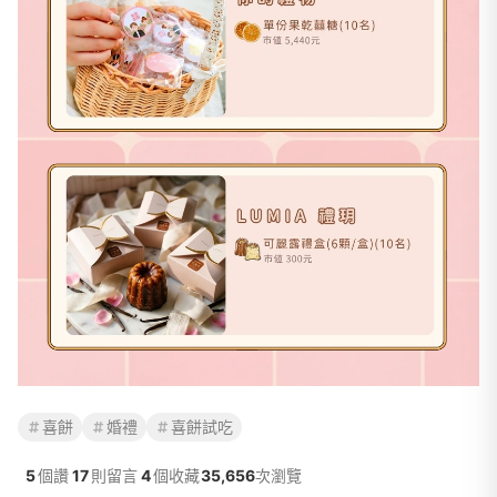
喜餅
婚禮
喜餅試吃
5
個讚
17
則留言
4
個收藏
35,656
次瀏覽