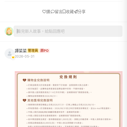
讚
留言
收藏
分享
看完新人故事，給點回應吧
譚菜菜
管理員
原PO
2026-05-31