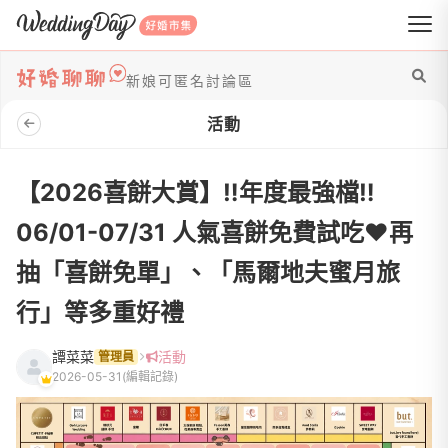
WeddingDay 好婚市集
新娘可匿名討論區
活動
【2026喜餅大賞】‼️年度最強檔‼️
06/01-07/31 人氣喜餅免費試吃♥️再
抽「喜餅免單」、「馬爾地夫蜜月旅
行」等多重好禮
譚菜菜
活動
管理員
2026-05-31
(編輯記錄)