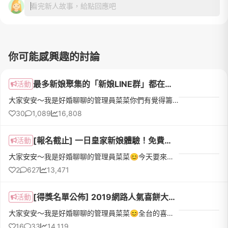
看完新人故事，給點回應吧
你可能感興趣的討論
最多新娘聚集的「新娘LINE群」都在這～最多元！多齊全！
活動
大家安安～我是好婚聊聊的管理員菜菜你們有覺得籌備婚禮單打獨鬥很辛苦，很想找同樣身為新娘的人討論嗎？😔可是想找新娘私下討論，又不知道要去哪裡找，怎麼辦🙈別擔心～菜菜幫大家整理了一份「新娘LINE群組 佈告欄」裡面收錄了超過50個新娘群組👰依照群組性質還分成了：地區 / 時間 / 婚宴場地 / 婚紗禮服 / 喜餅 / 小物拍印機婚宴軟體 / 蜜月 / 沒有限制 一共8個分類，希望能幫助大家更快找尋到
30
1,089
16,808
[報名截止] 一日皇家新娘體驗！免費試穿西班牙皇室御用婚紗PRONOVIAS，還可體驗婚紗妝髮 & 婚紗拍攝唷！
活動
大家安安～我是好婚聊聊的管理員菜菜😊今天要來跟新娘們分享一個令人怦然心動的活動！有在關注婚紗品牌的新娘，肯定會知道這個在婚紗界矗立近百年時尚典範的國際品牌 - PRONOVIASPRONOVIAS是從高級新娘蕾絲、刺繡、絲綢起家，從不委外製作也不對外販售，全是自己設計、生產，對於蕾絲的細膩要求、以及精緻禮服豐富的打版經驗，漸漸讓它成為指標性的婚紗品牌，不只成為西班牙皇室的御
2
627
13,471
[得獎名單公佈] 2019網路人氣喜餅大賞 ｜預約試吃送妳去馬爾地夫度蜜月❤❤❤
活動
大家安安～我是好婚聊聊的管理員菜菜😊全台的喜餅品牌有將近100家，其中光是西式喜餅就超過了70家，這麼多的喜餅品牌該從何挑起呢？別擔心～WeddingDay好婚市集這次幫大家從中嚴選出14家網路人氣喜餅，從最多人喜愛的品牌下手準沒錯！「2019網路超人氣喜餅大賞」這邊看 👉 https://lihi.weddingday.com.tw/fFEfc/discussion1這
16
33
14,119