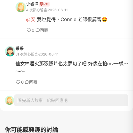
史睿涵
原PO
4 次熱心留言
2026-06-11
@安
我也覺得，Connie 老師很厲害🤩
0
回覆
采采
81 次熱心留言
2026-06-11
仙女棒煙火那張照片也太夢幻了吧 好像在拍mv一樣～
～～
0
回覆
看完新人故事，給點回應吧
你可能感興趣的討論