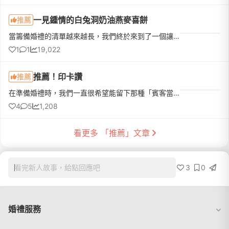
一見鍾情的白兔洞奶油燕麥喜餅
推薦
當籌備婚禮的清單越來越長，我們終於來到了一個讓人無比期待的環節——選擇喜餅！作為婚禮中不可或缺的一部分，喜餅不僅是新人分享喜悅的象徵，還是給予賓客的甜美祝福。新娘本身也非常愛吃甜點，對於喜餅的訴求是講究...
1
1
19,022
推薦！印卡讚
推薦
在準備婚禮時，我們一直很希望能留下那種「賓客當下最真實的快樂與互動」，所以後來選擇了印卡讚的婚禮快拍服務。婚禮結束後真的很慶幸有找他們，完全是婚禮中非常值得的加分項目！經歷我們台北場（5/3）是由黑皮兒...
4
5
1,208
看更多 「推薦」文章
3
0
看完新人故事，給點回應吧
婚禮服務