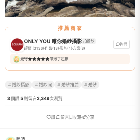
推薦商家
ONLY YOU 唯你婚紗攝影
拍婚紗
詢問
評價 (3136)
作品(13)
影片(4)
方案(8)
覺得
讚爆了超推
婚紗攝影
婚紗照
婚紗推薦
婚紗
3
個讚
5
則留言
2,349
次瀏覽
讚
留言
收藏
分享
曉晴