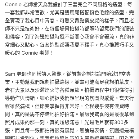
Connie 老師當天為我設計了三套完全不同風格的造型，每
一套我都非常喜歡，尤其是雙馬尾搭配粉色毛線的造型，完
全實現了我心目中青春、可愛又帶點俏皮感的樣子。而且老
師不只是技術好，在每個場景拍攝時都隨時留意我們的服裝
和儀容，到了海邊拍攝時還不斷關心我會不會著涼，真的非
常細心又貼心。每套造型都讓我愛不釋手，真心推薦巧手又
暖心的 Connie 老師！
Sam 老師也同樣讓人驚艷，從前期企劃討論開始就非常專
業，主動幫我們規劃拍攝路線，並盡可能滿足我想拍草皮、
岩石大景以及沙灘煙火等各種願望。拍攝過程中也很懂得引
導動作與情緒，細心捕捉我們想呈現的氛圍與感覺。當天行
程雖然滿檔，但節奏掌握得非常好，全程幾乎沒有浪費時
間，真的是馬不停蹄地拍好拍滿。最讓我驚喜的是最後拿到
照片成果的那一刻，真的超級滿意！光是毛片就有300多
張，而且每一張都拍得很有感覺，無論是表情、氛圍還是構
圖都非常到位，害我們挑照片時陷入嚴重選擇障礙，因為真