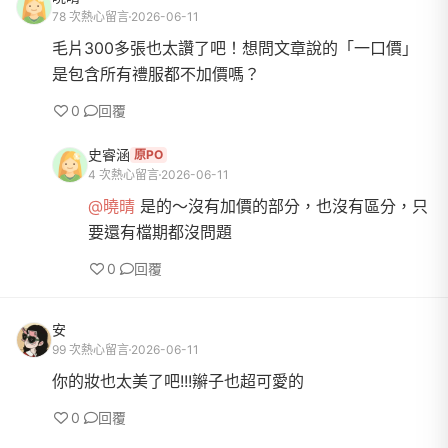
78 次熱心留言
2026-06-11
毛片300多張也太讚了吧！想問文章說的「一口價」
是包含所有禮服都不加價嗎？
0
回覆
史睿涵
原PO
4 次熱心留言
2026-06-11
@曉晴
是的～沒有加價的部分，也沒有區分，只
要還有檔期都沒問題
0
回覆
安
99 次熱心留言
2026-06-11
你的妝也太美了吧!!!辮子也超可愛的
0
回覆