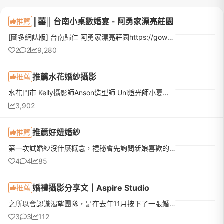
║囍║ 台南小桌數婚宴 - 阿勇家漂亮莊園
推薦
[圖多網誌版] 台南歸仁 阿勇家漂亮莊園https://gowendygo.blogspot.com/2021/08/blog-post.html 婚前很早就確定自己不想要盛大的宴客。如果有朝一日結婚，只想要小小的、溫馨別緻的婚禮來的都是真心祝福的摯友，足...
2
2
9,280
推薦水花婚紗攝影
推薦
水花門市 Kelly攝影師Anson造型師 Uni燈光師小夏本來是沒有打算要辦婚禮的，想說簡單就好。但長輩覺得還是要辦婚禮啦 🤣 好吧！好吧！婚紗店真的太多了，不好選 又怕踩雷 還有選擇障礙的我來說實在是太難了！所以選擇...
3,902
推薦好妞婚紗
推薦
第一次試婚紗沒什麼概念，禮秘會先詢問新娘喜歡的款式，再依照新娘喜好提供選擇試穿。結果每一件都太漂亮我選不出來，好妞也讓我全部都試穿🥹穿上婚紗的時候真的覺得自己好漂亮，婚紗質感非常好，禮秘親切、溫柔又會...
4
4
85
婚禮攝影分享文｜Aspire Studio
推薦
之所以會認識渴望團隊，是在去年11月按下了一張婚禮合照的儲存鍵，那是一張有光影層次的黑白色系列照，也剛好是在我預定的婚禮場地，當時很興奮地跟另一半說這就是我心目中婚禮的樣子！！！婚禮籌備期間，每一家廠商...
3
3
112