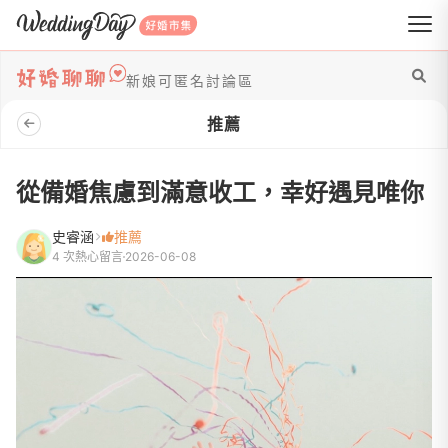
WeddingDay 好婚市集
新娘可匿名討論區
推薦
從備婚焦慮到滿意收工，幸好遇見唯你
史睿涵
推薦
4 次熱心留言
2026-06-08