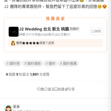
意，好看的照片多到精修照片根本選不出來😂！非常謝謝
J2 團隊的專業跟陪伴，幫我們留下了這麼珍貴的回憶🥺😍
推薦商家
J2 Wedding 台北 新北 桃園
拍婚紗
詢問
評價 (1717)
作品(106)
影片(42)
方案(7)
覺得
讚爆了超推
婚紗照
婚紗攝影
婚紗
婚紗推薦
4
個讚
5
則留言
1,861
次瀏覽
讚
留言
收藏
分享
采采