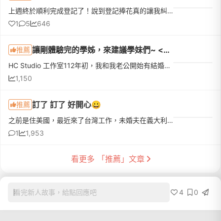
上週終於順利完成登記了！說到登記捧花真的讓我糾結一陣子。一開始先生覺得去戶政事務所拍個照，找間花店買束鮮花就好。但我去問了幾間稍微有設計感的，報價都要兩三千塊。想到最近天氣這麼熱，鮮花拿在手上拍完大概...
1
5
646
讓剛體驗完的學姊，來建議學妹們~ <不看真的是會很可惜>
推薦
HC Studio 工作室112年初，我和我老公開始有結婚打算時，也是和各位美女學妹一樣。上網作功課查評價體驗感&lt;5星級評價&gt; 果真不同凡想，HC CP值真的超級好。我選38800元婚紗包套/攝影3套+宴客2套禮服/各位美女學...
1,150
訂了 訂了 好開心😀
推薦
之前是住美國，最近來了台灣工作，未婚夫在義大利求婚，我們兩個人都不是很知道台灣的習俗，所以在挑選喜餅的部分，特別不太清楚，我自己做了很多功課才找到Ooh La Love, 之前和朋友姐姐試吃了大約10家不同的喜餅店...
1
1,953
看更多 「推薦」文章
4
0
看完新人故事，給點回應吧