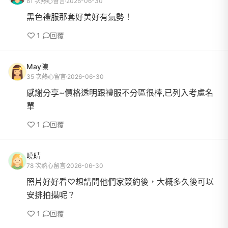
81 次熱心留言
2026-06-30
黑色禮服那套好美好有氣勢！
1
回覆
May陳
35 次熱心留言
2026-06-30
感謝分享~價格透明跟禮服不分區很棒,已列入考慮名
單
1
回覆
曉晴
78 次熱心留言
2026-06-30
照片好好看♡想請問他們家簽約後，大概多久後可以
安排拍攝呢？
1
回覆