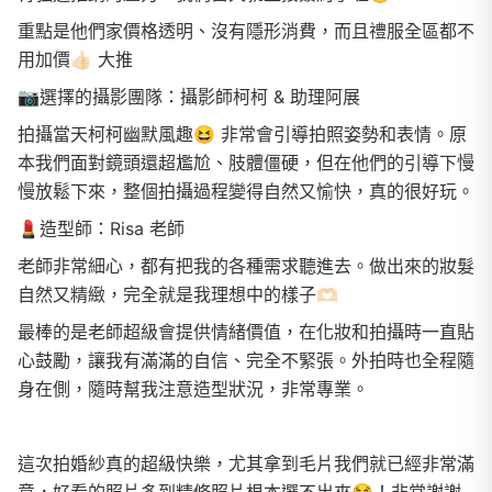
重點是他們家價格透明、沒有隱形消費，而且禮服全區都不
用加價👍🏻 大推
📷選擇的攝影團隊：攝影師柯柯 & 助理阿展
拍攝當天柯柯幽默風趣😆 非常會引導拍照姿勢和表情。原
本我們面對鏡頭還超尷尬、肢體僵硬，但在他們的引導下慢
慢放鬆下來，整個拍攝過程變得自然又愉快，真的很好玩。
💄造型師：Risa 老師
老師非常細心，都有把我的各種需求聽進去。做出來的妝髮
自然又精緻，完全就是我理想中的樣子🫶🏻
最棒的是老師超級會提供情緒價值，在化妝和拍攝時一直貼
心鼓勵，讓我有滿滿的自信、完全不緊張。外拍時也全程隨
身在側，隨時幫我注意造型狀況，非常專業。
這次拍婚紗真的超級快樂，尤其拿到毛片我們就已經非常滿