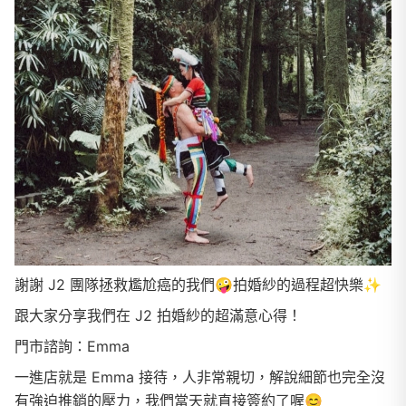
謝謝 J2 團隊拯救尷尬癌的我們🤪拍婚紗的過程超快樂✨
跟大家分享我們在 J2 拍婚紗的超滿意心得！
門市諮詢：Emma
一進店就是 Emma 接待，人非常親切，解說細節也完全沒
有強迫推銷的壓力，我們當天就直接簽約了喔😊