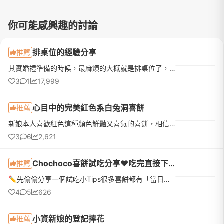
你可能感興趣的討論
排桌位的經驗分享
推薦
其實婚禮準備的時候，最麻煩的大概就是排桌位了，因為有姊妹詢問我這些事情，大概整理一些會詢問的問題來做回答，順便分享我排桌位的一些小訣竅，不過這些方法不見得適用每個人身上，所以稱不上是教學，頂多算是經驗分享。---------------------------------------------------------------------【前置作業】Q1.我如何在婚禮前邀約別人來參加我的婚禮？
3
1
17,999
心目中的完美紅色系白兔洞喜餅
推薦
新娘本人喜歡紅色這種顏色鮮豔又喜氣的喜餅，相信長輩們也都不會排斥，所以就以這個方向尋找命定喜餅，試吃收到白兔洞最新的熾光禮盒時，真的被那抹流動的彩霞色系迷住，禮盒像是一幅渲染的藝術作品，從金橘到玫紅的...
3
6
2,621
Chochoco喜餅試吃分享❤️吃完直接下訂❤️我的命定喜餅
推薦
✏️先偷偷分享一個試吃小Tips很多喜餅都有「當日下訂優惠」，如果本來就有好幾間想試，真的很建議全部排同一天，最期待的那間放最後！而且千萬不要剛吃飽就去～原本想說「不就吃幾塊餅乾嗎？」結果超飽😆因為還有不少...
4
5
626
小資新娘的登記捧花
推薦