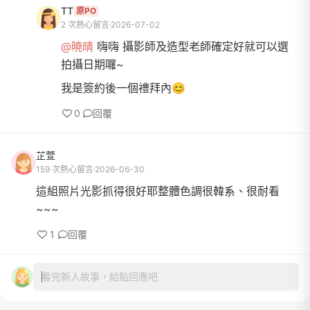
TT
原PO
2 次熱心留言
2026-07-02
@曉晴
嗨嗨 攝影師及造型老師確定好就可以選
拍攝日期囉~
我是簽約後一個禮拜內😊
0
回覆
芷萱
159 次熱心留言
2026-06-30
這組照片光影抓得很好耶整體色調很韓系、很耐看
~~~
1
回覆
看完新人故事，給點回應吧