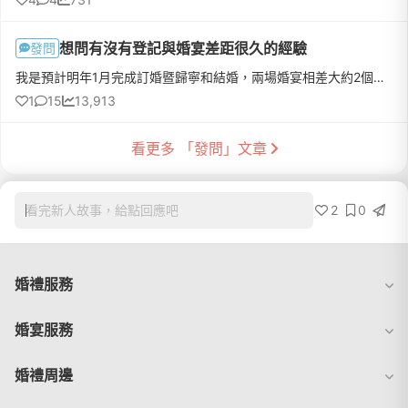
想問有沒有登記與婚宴差距很久的經驗
發問
我是預計明年1月完成訂婚暨歸寧和結婚，兩場婚宴相差大約2個禮拜左右。不過我未來公公很要求登記的日期，拿去算之後可能會是明年11月的時候才去登記，我男友(因為還沒結婚所以堅持叫男友XD)有想跟雙方父母討論有沒有需要將婚禮延期舉辦~我想問問有沒有姊妹們也是婚宴和登記日期差距半年以上的經驗。
1
15
13,913
看更多 「發問」文章
2
0
看完新人故事，給點回應吧
婚禮服務
婚宴服務
婚禮周邊