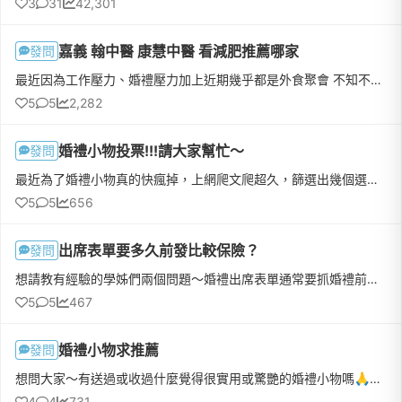
3
31
42,301
嘉義 翰中醫 康慧中醫 看減肥推薦哪家
發問
最近因為工作壓力、婚禮壓力加上近期幾乎都是外食聚會 不知不覺胖了快5公斤🥲上週去試婚紗 整個慘不忍睹 手臂超粗 肩背超厚看了超級想哭 所以才想試看看中醫減肥問了AI 西區比較推薦的減肥診所是翰中醫跟康慧中醫目前...
5
5
2,282
婚禮小物投票!!!請大家幫忙～
發問
最近為了婚禮小物真的快瘋掉，上網爬文爬超久，篩選出幾個選手，但每個都各有優缺點，我真的選擇障礙發作，拜託大家救救我🙏選手一：chochoco 喜餅的迷你禮盒。這個好處是品質有保障，大家接受度應該很高，但就怕太常...
5
5
656
出席表單要多久前發比較保險？
發問
想請教有經驗的學姊們兩個問題～婚禮出席表單通常要抓婚禮前多久發給親友們？怕太早發大家行程還不確定、又怕太晚發來不及大家都沒空來，好兩難&gt;&lt;喜帖大概要在婚禮前多久時間發出去？因為想請網路上的設計師幫...
5
5
467
婚禮小物求推薦
發問
想問大家～有送過或收過什麼覺得很實用或驚艷的婚禮小物嗎🙏（不要肥皂、毛巾這類的）本來想要送 WAT 的客製化方形雞尾酒，但詢價過後覺得超出預算太多不考慮但還是希望婚禮小物是大家能用得到或是吃得到的，如果可以...
4
4
731