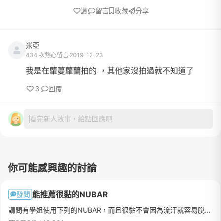
讚
留言
收藏
分享
米亞
434 次熱心留言
2019-12-23
我是在蘿蔓蘿蘭拍的 ，其他家沒拍過就不知道了
3
回覆
看完新人故事，給點回應吧
你可能感興趣的討論
能推薦很黏的NUBAR
發問
請問有學姐使用下列的NUBAR，而且很黏不會因為流汗就容易脫落的1.寶雅-法式新娘2.寶雅-IREAN3.VC因為我本來是買蜜桃洋房，結果昨天去挑拍照禮服就很容易就因為脫禮服就一起被弄掉了@@"但跟婚紗公司買又覺得太貴，想直接外面買比較便宜，還請各位學姐推薦上方有使用過的了，謝謝