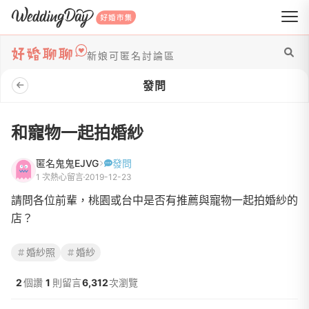
WeddingDay 好婚市集
新娘可匿名討論區
發問
和寵物一起拍婚紗
匿名鬼鬼EJVG
發問
1 次熱心留言
2019-12-23
請問各位前輩，桃園或台中是否有推薦與寵物一起拍婚紗的
店？
婚紗照
婚紗
2
個讚
1
則留言
6,312
次瀏覽