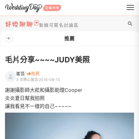
WeddingDay 好婚市集
新娘可匿名討論區
推薦
毛片分享~~~~JUDY美照
崔芸
推薦
3 次熱心留言
2016-08-15
謝謝攝影師大菘和攝影助理Cooper
炎炎夏日幫我拍照
讓我看見不一樣的自己~~~~~