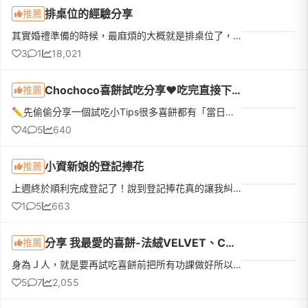
排桌位的經驗分享
推薦
其實婚禮準備的時候，最麻煩的大概就是排桌位了，因為有姊妹詢問我這些事情，大概整理一些會詢問的問題來做回答，順便分享我排桌位的一些小訣竅，不過這些方法不見得適用每個人身上，所以稱不上是教學，頂多算是經驗分享。---------------------------------------------------------------------【前置作業】Q1.我如何在婚禮前邀約別人來參加我的婚禮？
3
1
18,021
Chochoco喜餅試吃分享❤️吃完直接下訂❤️我的命定喜餅
推薦
✏️先偷偷分享一個試吃小Tips很多喜餅都有「當日下訂優惠」，如果本來就有好幾間想試，真的很建議全部排同一天，最期待的那間放最後！而且千萬不要剛吃飽就去～原本想說「不就吃幾塊餅乾嗎？」結果超飽😆因為還有不少...
4
5
640
小資新娘的登記捧花
推薦
上週終於順利完成登記了！說到登記捧花真的讓我糾結一陣子。一開始先生覺得去戶政事務所拍個照，找間花店買束鮮花就好。但我去問了幾間稍微有設計感的，報價都要兩三千塊。想到最近天氣這麼熱，鮮花拿在手上拍完大概...
1
5
663
分享 我最愛的喜餅-法絨VELVET、CANDY WEDDING、CHOCHOCO
推薦
身為Ｊ人，就是要再試吃喜餅前把所有功課做好所以，我直接鎖定我最喜歡的Top 3 - 法絨VELVET、CANDY WEDDING、CHOCHOCO這三家都是甜美又自帶仙氣的風格完完全全是我的菜💗首先，我公布我口袋名單最愛的第一家 | 法絨V...
5
7
2,055