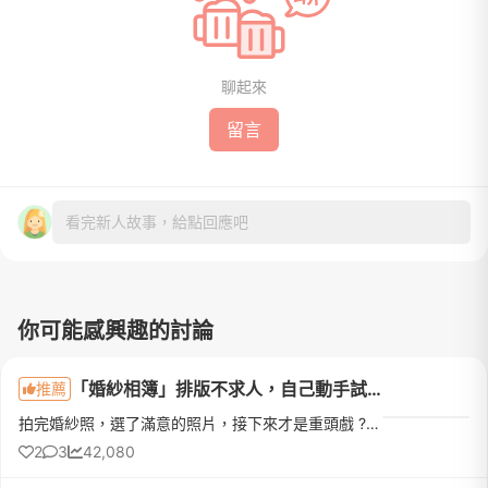
聊起來
留言
看完新人故事，給點回應吧
你可能感興趣的討論
「婚紗相簿」排版不求人，自己動手試試看（圖多）
推薦
拍完婚紗照，選了滿意的照片，接下來才是重頭戲 ?要注意修圖、排版（修圖我就略過了，畢竟每個新娘在意的點不一樣）婚紗相本款式百百種內頁我不喜歡 ❌ 太多花紋 ❌ 浮水印 ❌ 英文詞彙 ❌也許不豐富，也許太過於單調，不過我就是喜歡簡簡單單 ?十年後拿出來也不會覺得『天啊！這是那個年代的美感 ? 』回歸正傳，個人覺得每一家婚紗店，排版就像套公式一樣～ ?強迫症新娘 ? 堅持自己排排看我選擇相簿款式『方形
2
3
42,080