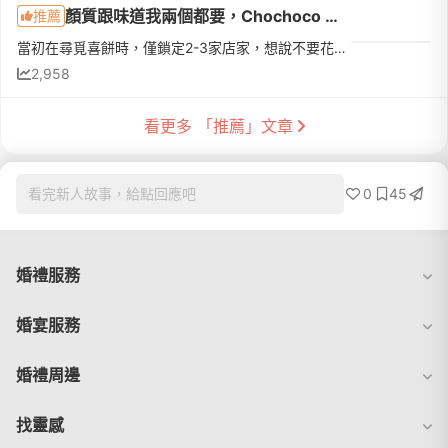
顏質跟味道我兩個都要，Chochoco Wedding法式喜餅推薦!!
推薦
當初在尋覓喜餅時，僅鎖定2-3家店家，想說不要花太多時間跟心力在此，所以挑選的原則是，1.喜餅要好吃 2.禮盒、提袋包裝要美 3.價錢要平易近人(結婚好燒錢錢啊~~)，眾觀以上，傳統的喜餅就不在我的挑選範圍(雖然便宜...
2,958
看更多 「推薦」文章
0
45
看完新人故事，給點回應吧
婚禮服務
婚宴服務
婚禮周邊
找靈感