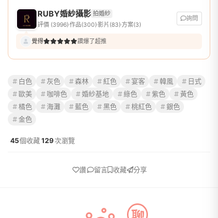
RUBY婚紗攝影
拍婚紗
詢問
評價 (3996)
作品(300)
影片(83)
方案(3)
覺得
讚爆了超推
白色
灰色
森林
紅色
宴客
韓風
日式
歐美
咖啡色
婚紗基地
綠色
紫色
黃色
橘色
海灘
藍色
黑色
桃紅色
銀色
金色
45
個收藏
129
次瀏覽
讚
留言
收藏
分享