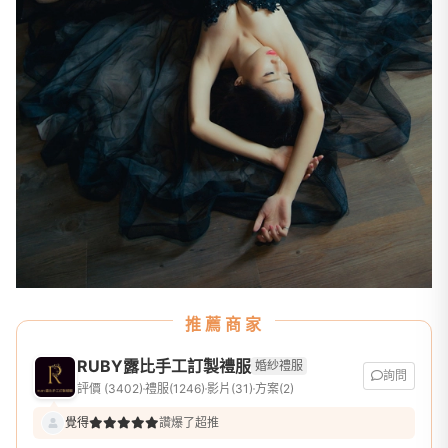
推薦商家
RUBY露比手工訂製禮服
婚紗禮服
詢問
評價 (3402)
禮服(1246)
影片(31)
方案(2)
覺得
讚爆了超推