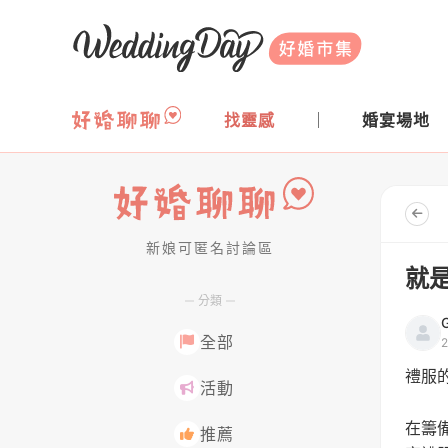
WeddingDay 好婚市集
找靈感
婚宴場地
新娘可匿名討論區
好婚聊聊
就是
分類
G
全部
禮服
活動
在籌
推薦