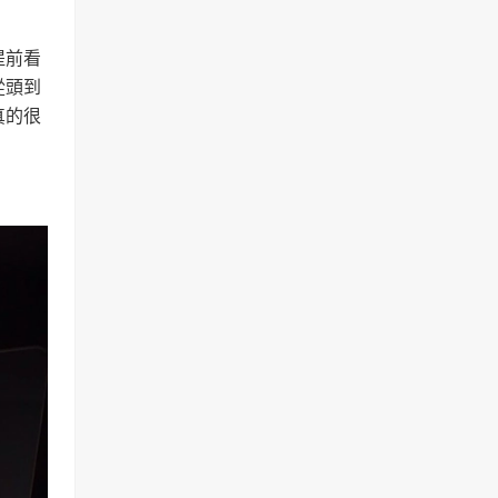
提前看
從頭到
真的很