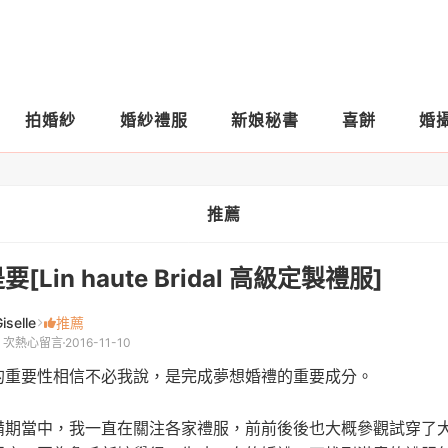
拍婚紗
婚紗禮服
新娘秘書
喜餅
婚
推薦
要[Lin haute Bridal 高級定製禮服]
iselle
推薦
2 次熱心留言
2016-11-10
的重要性相信不必我說，是完成夢想婚禮的重要成分。
備期當中，我一直在關注各家禮服，前前後後也大概參觀試穿了大