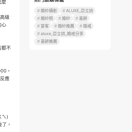
怎麼
婚紗攝影
ALUXE_亞立詩
 高級
婚紗照
婚紗
喜餅
的心
宴客
婚紗推薦
婚戒
aluxe_亞立詩_婚戒分享
喜餅推薦
店都不
00，
的反應
ㄟ)
腦後了，