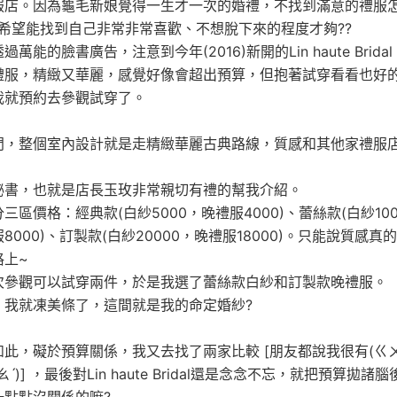
服店。因為龜毛新娘覺得一生才一次的婚禮，不找到滿意的禮服
!!!!希望能找到自己非常非常喜歡、不想脫下來的程度才夠??
過萬能的臉書廣告，注意到今年(2016)新開的Lin haute Bridal
禮服，精緻又華麗，感覺好像會超出預算，但抱著試穿看看也好
我就預約去參觀試穿了。
門，整個室內設計就是走精緻華麗古典路線，質感和其他家禮服
！
秘書，也就是店長玉玫非常親切有禮的幫我介紹。
三區價格：經典款(白紗5000，晚禮服4000)、蕾絲款(白紗100
8000)、訂製款(白紗20000，晚禮服18000)。只能說質感真
格上~
次參觀可以試穿兩件，於是我選了蕾絲款白紗和訂製款晚禮服。
，我就凍美條了，這間就是我的命定婚紗?
如此，礙於預算關係，我又去找了兩家比較 [朋友都說我很有(ㄍㄨ
ㄠˊ)] ，最後對Lin haute Bridal還是念念不忘，就把預算拋諸