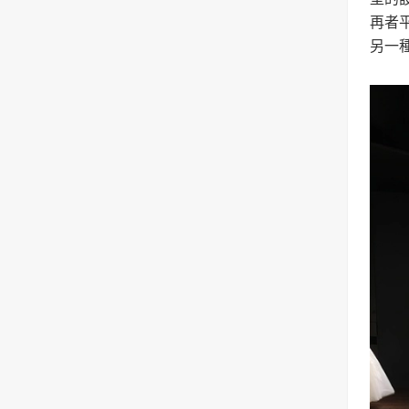
再者
另一