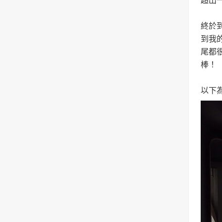
超出
終於
到我
尾都
棒！
以下