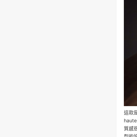
這款是
haut
質感
型的