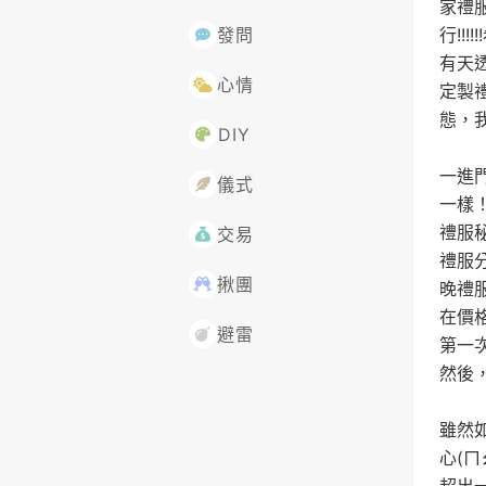
家禮
行!!
發問
有天透
心情
定製
態，
DIY
一進
儀式
一樣
禮服
交易
禮服分
揪團
晚禮服
在價
避雷
第一
然後
雖然
心(ㄇ