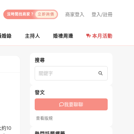
商家登入
登入/註冊
沒時間找商家？
立即詢價
攝婚錄
主持人
婚禮周邊
本月活動
搜尋
搜尋
發文
我要聊聊
查看版規
約10
熱門話題標籤