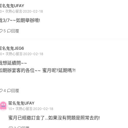
匿名鬼鬼UFAY
10+ 次熱心留言
2020-02-18
我3/7~~如期舉辦唷!
5
回覆
匿名鬼鬼JEG6
20+ 次熱心留言
2020-02-18
我想延續問~~
如期辦宴客的各位~~ 蜜月呢?延期嗎?!
4
回覆
匿名鬼鬼UFAY
10+ 次熱心留言
2020-02-18
蜜月已經繳訂金了...如果沒有問題是照常去的!