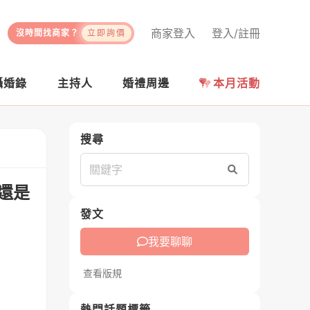
商家登入
登入/註冊
沒時間找商家？
立即詢價
攝婚錄
主持人
婚禮周邊
本月活動
搜尋
搜尋
還是
發文
我要聊聊
查看版規
熱門話題標籤