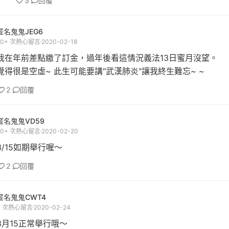
3
回覆
匿名鬼鬼JEG6
20+ 次熱心留言
2020-02-18
我在年前差點繳了訂金，過年後看這情況義法13日蜜月沒望。
覺得很是空虛~ 此生可能要講"武漢肺炎"讓我終生難忘~ ~
2
回覆
匿名鬼鬼VD59
20+ 次熱心留言
2020-02-20
3/15如期舉行喔～
2
回覆
匿名鬼鬼CWT4
4 次熱心留言
2020-02-24
3月15正常舉行哦～