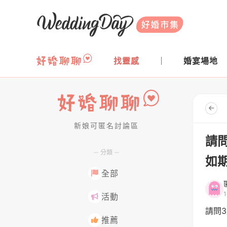
WeddingDay 好婚市集
找靈感
婚宴場地
新娘可匿名討論區
好婚聊聊
請
分類
如
全部
活動
請問
推薦