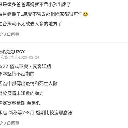
只是蠻多爸爸媽媽就不帶小孩出席了
蜜月延期了..感覺不管去那個國家都很可怕😂
在台灣就不太敢去人多的地方了
0
回覆
匿名鬼鬼U7CY
2 次熱心留言
2020-02-24
3/22 儀式不變，宴客延期
原本堅持不延期的
因為中部傳出疫情和死亡人數
對於疫情未知數的壓力
決定宴客延期 至暑假
飯店 新秘等7-8月 檔期比較沒那麼滿
0
回覆