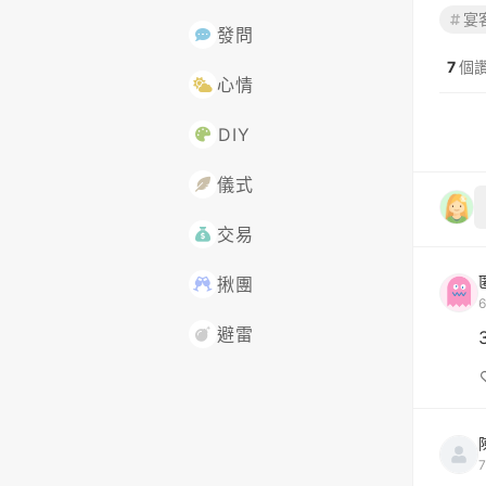
宴
發問
7
個
心情
DIY
儀式
交易
揪團
避雷