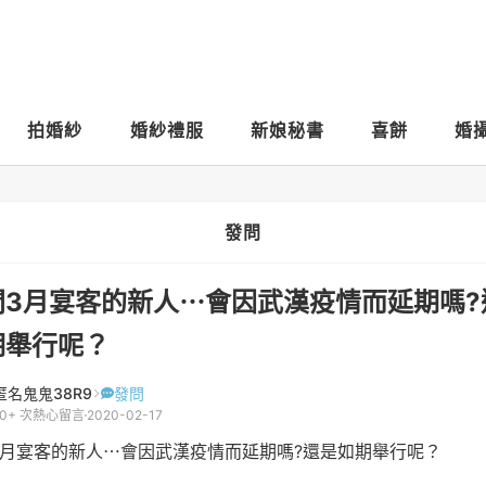
拍婚紗
婚紗禮服
新娘秘書
喜餅
婚
發問
問3月宴客的新人⋯會因武漢疫情而延期嗎?
期舉行呢？
匿名鬼鬼38R9
發問
10+ 次熱心留言
2020-02-17
3月宴客的新人⋯會因武漢疫情而延期嗎?還是如期舉行呢？