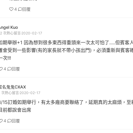
4
回覆
Angel Kuo
22 次熱心留言
2020-02-17
如期舉辦+1 因為想到很多東西得重頭來一次太可怕了.....但賓客
確會受到一些影響(有的家長就不帶小孩出門)，必須重新與賓客
一次!!!
4
回覆
匿名鬼鬼CXAX
3 次熱心留言
2020-02-17
3/15訂婚如期舉行，有太多廠商要聯絡了，延期真的太麻煩，至
目前都說會出席
4
回覆