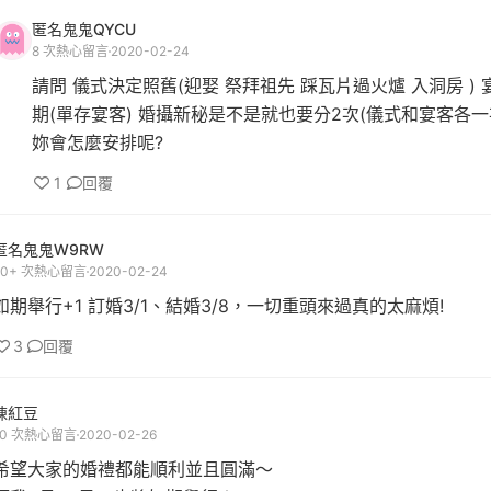
匿名鬼鬼QYCU
8 次熱心留言
2020-02-24
請問 儀式決定照舊(迎娶 祭拜祖先 踩瓦片過火爐 入洞房 ) 
期(單存宴客) 婚攝新秘是不是就也要分2次(儀式和宴客各一次
妳會怎麼安排呢?
1
回覆
匿名鬼鬼W9RW
20+ 次熱心留言
2020-02-24
如期舉行+1 訂婚3/1、結婚3/8，一切重頭來過真的太麻煩!
3
回覆
陳紅豆
10 次熱心留言
2020-02-26
希望大家的婚禮都能順利並且圓滿～