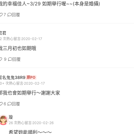
我的幸福佳人~3/29 如期舉行喔~~(本身是婚攝)
7
回覆
君君
12 次熱心留言
2020-02-17
我三月初也如期哦
9
回覆
匿名鬼鬼38R9
原PO
10+ 次熱心留言
2020-02-17
那我也會如期舉行～謝謝大家
6
回覆
璇
26 次熱心留言
2020-02-26
希望妳能順利～～～