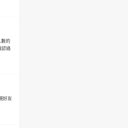
人數的
確認過
親好友