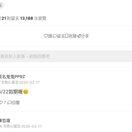
客
讚
21
則留言
13,188
次瀏覽
讚
留言
收藏
分享
看完新人故事，給點回應吧
匿名鬼鬼PP9Z
6 次熱心留言
2020-02-17
3/22如期喔😊
7
回覆
陳哲雄
76 次熱心留言
2020-02-17